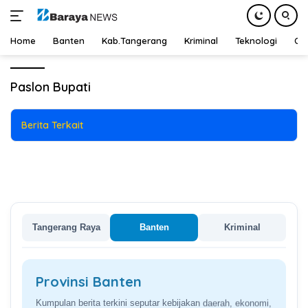
Kab.Tangerang
23 September 2024
Home
Banten
Kab.Tangerang
Kriminal
Teknologi
Ot
KPU Kab.Tangerang Tetapkan 3
Langsung
Paslon Bupati dan Wabup
ke
Paslon Bupati
Tangerang 2024
konten
Berita Terkait
Tangerang Raya
Banten
Kriminal
Provinsi Banten
Kumpulan berita terkini seputar kebijakan daerah, ekonomi,