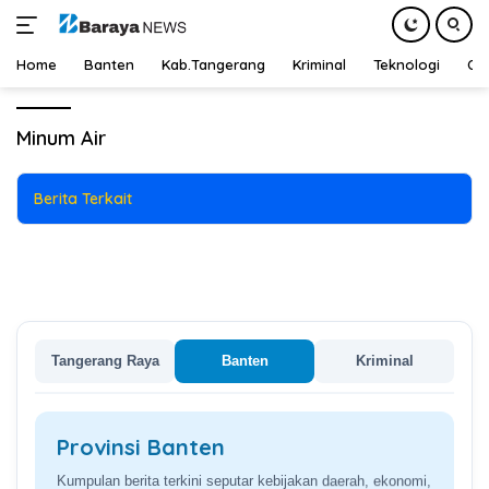
Tips
24 September 2024
Home
Banten
Kab.Tangerang
Kriminal
Teknologi
Ot
5 Alasan Mengapa Anda Harus
Langsung
Memastikan Cukup Minum Air
ke
Minum Air
Setiap Hari
konten
Berita Terkait
Tangerang Raya
Banten
Kriminal
Provinsi Banten
Kumpulan berita terkini seputar kebijakan daerah, ekonomi,