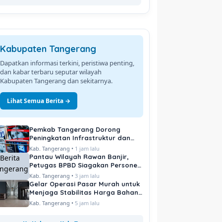
Kabupaten Tangerang
Dapatkan informasi terkini, peristiwa penting,
dan kabar terbaru seputar wilayah
Kabupaten Tangerang dan sekitarnya.
Lihat Semua Berita →
Pemkab Tangerang Dorong
Peningkatan Infrastruktur dan
Pelayanan Publik
Kab. Tangerang •
1 jam lalu
Pantau Wilayah Rawan Banjir,
Petugas BPBD Siagakan Personel
di Titik Kritis
Kab. Tangerang •
3 jam lalu
Gelar Operasi Pasar Murah untuk
Menjaga Stabilitas Harga Bahan
Pokok
Kab. Tangerang •
5 jam lalu