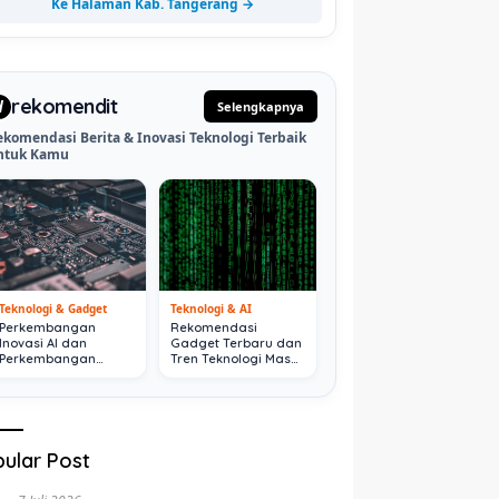
Ke Halaman Kab. Tangerang →
rekomendit
d
Selengkapnya
ekomendasi Berita & Inovasi Teknologi Terbaik
ntuk Kamu
Teknologi & Gadget
Teknologi & AI
Perkembangan
Rekomendasi
Inovasi AI dan
Gadget Terbaru dan
Perkembangan
Tren Teknologi Masa
Digital Terkini
Depan
ular Post