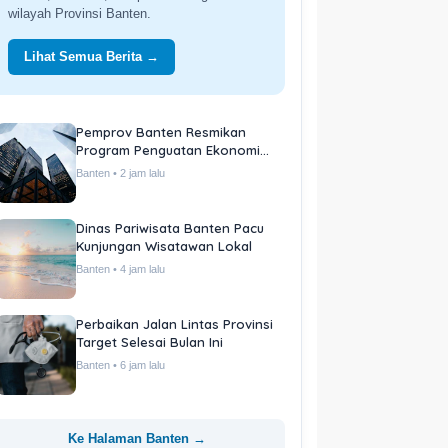
wilayah Provinsi Banten.
Lihat Semua Berita →
Pemprov Banten Resmikan
Program Penguatan Ekonomi
Daerah
Banten • 2 jam lalu
Dinas Pariwisata Banten Pacu
Kunjungan Wisatawan Lokal
Banten • 4 jam lalu
Perbaikan Jalan Lintas Provinsi
Target Selesai Bulan Ini
Banten • 6 jam lalu
Ke Halaman Banten →