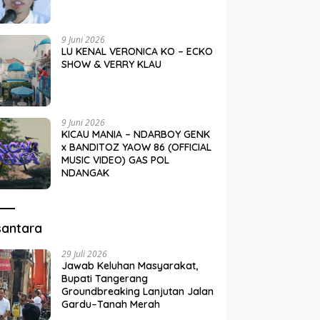
9 Juni 2026
LU KENAL VERONICA KO – ECKO
SHOW & VERRY KLAU
9 Juni 2026
KICAU MANIA – NDARBOY GENK
x BANDITOZ YAOW 86 (OFFICIAL
MUSIC VIDEO) GAS POL
NDANGAK
santara
29 Juli 2026
Jawab Keluhan Masyarakat,
Bupati Tangerang
Groundbreaking Lanjutan Jalan
Gardu–Tanah Merah