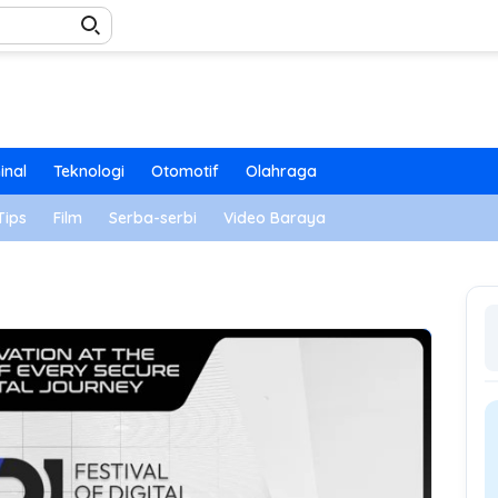
inal
Teknologi
Otomotif
Olahraga
Tips
Film
Serba-serbi
Video Baraya