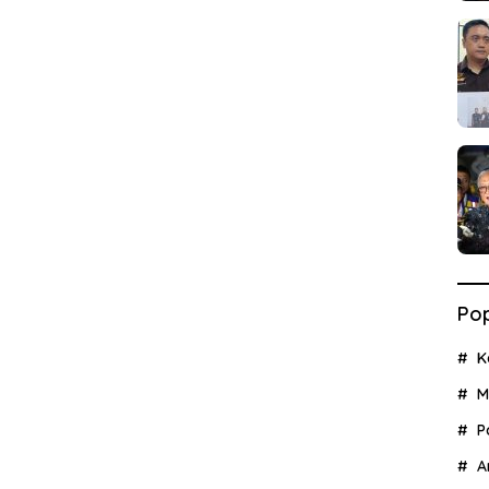
Pop
K
M
P
A