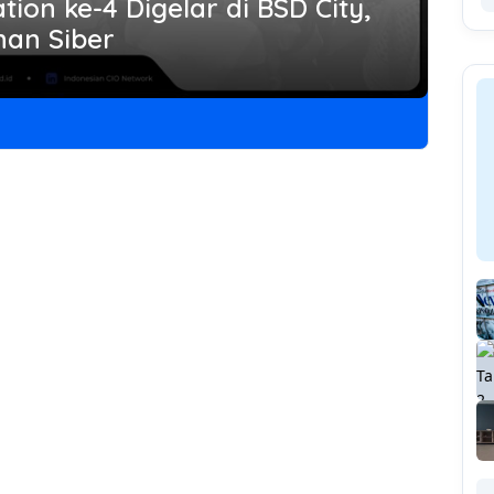
ation ke-4 Digelar di BSD City,
nan Siber