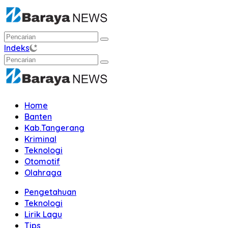
Langsung
ke
konten
Indeks
Home
Banten
Kab.Tangerang
Kriminal
Teknologi
Otomotif
Olahraga
Pengetahuan
Teknologi
Lirik Lagu
Tips