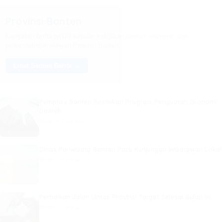
Provinsi Banten
Kumpulan berita terkini seputar kebijakan daerah, ekonomi, dan
perkembangan wilayah Provinsi Banten.
Lihat Semua Berita →
Pemprov Banten Resmikan Program Penguatan Ekonomi
Daerah
Banten • 2 jam lalu
Dinas Pariwisata Banten Pacu Kunjungan Wisatawan Lokal
Banten • 4 jam lalu
Perbaikan Jalan Lintas Provinsi Target Selesai Bulan Ini
Banten • 6 jam lalu