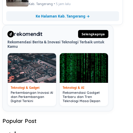
Kab. Tangerang •
5 jam lalu
Ke Halaman Kab. Tangerang →
rekomendit
d
Selengkapnya
Rekomendasi Berita & Inovasi Teknologi Terbaik untuk
Kamu
Teknologi & Gadget
Teknologi & AI
Perkembangan Inovasi AI
Rekomendasi Gadget
dan Perkembangan
Terbaru dan Tren
Digital Terkini
Teknologi Masa Depan
Popular Post