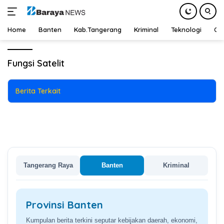
Teknologi
3 Oktober 2024
Home
Banten
Kab.Tangerang
Kriminal
Teknologi
Ot
Menjelajahi Langit, Beragam
Langsung
Fungsi Satelit Antariksa dalam
ke
Fungsi Satelit
Kehidupan Sehari-hari
konten
Berita Terkait
Tangerang Raya
Banten
Kriminal
Provinsi Banten
Kumpulan berita terkini seputar kebijakan daerah, ekonomi,