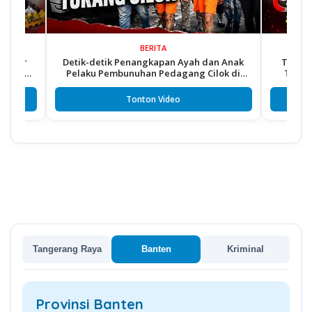
BERITA
r
Detik-detik Penangkapan Ayah dan Anak
TAWURAN MA
i
Pelaku Pembunuhan Pedagang Cilok di
Tangkap 2 
Cikupa
Tonton Video
Tangerang Raya
Banten
Kriminal
Provinsi Banten