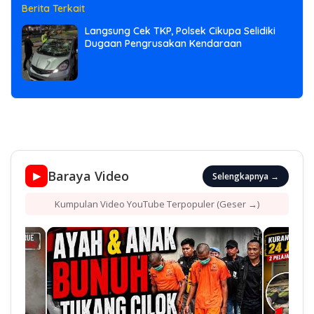
Berita Terkait
Langsung Cek TKP, Polsek Cikupa Selidiki
Dugaan Pengrusakan Kendaraan
Baraya Video
▶
Selengkapnya →
Kumpulan Video YouTube Terpopuler (Geser →)