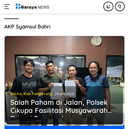
Langsung
ke
AKP Syamsul Bahri
konten
Berita
,
Kab.Tangerang
24 Juni 2026
Salah Paham di Jalan, Polsek
Cikupa Fasilitasi Musyawarah
Damai Pengendara