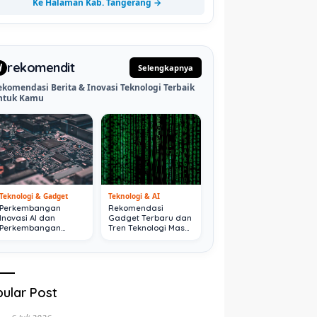
Ke Halaman Kab. Tangerang →
rekomendit
d
Selengkapnya
ekomendasi Berita & Inovasi Teknologi Terbaik
ntuk Kamu
Teknologi & Gadget
Teknologi & AI
Perkembangan
Rekomendasi
Inovasi AI dan
Gadget Terbaru dan
Perkembangan
Tren Teknologi Masa
Digital Terkini
Depan
ular Post