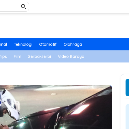
inal
Teknologi
Otomotif
Olahraga
Tips
Film
Serba-serbi
Video Baraya