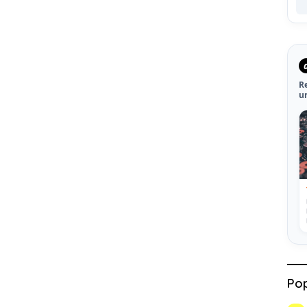
R
u
Pop