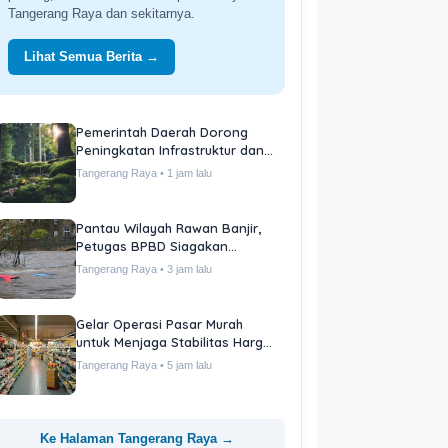
wilayah Provinsi Banten.
Lihat Semua Berita →
Pemprov Banten Resmikan
Program Penguatan Ekonomi
Daerah
Banten • 2 jam lalu
Dinas Pariwisata Banten Pacu
Kunjungan Wisatawan Lokal
Banten • 4 jam lalu
Perbaikan Jalan Lintas Provinsi
Target Selesai Bulan Ini
Banten • 6 jam lalu
Ke Halaman Banten →