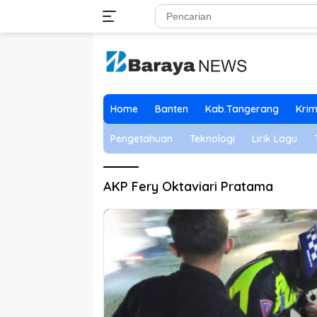
Langsung
ke
konten
Home
Banten
Kab.Tangerang
Krim
Pengetahuan
Teknologi
Lirik Lagu
AKP Fery Oktaviari Pratama