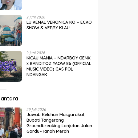
9 Juni 2026
LU KENAL VERONICA KO – ECKO
SHOW & VERRY KLAU
9 Juni 2026
KICAU MANIA – NDARBOY GENK
x BANDITOZ YAOW 86 (OFFICIAL
MUSIC VIDEO) GAS POL
NDANGAK
santara
29 Juli 2026
Jawab Keluhan Masyarakat,
Bupati Tangerang
Groundbreaking Lanjutan Jalan
Gardu–Tanah Merah