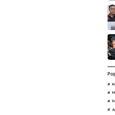
Pop
K
M
P
A