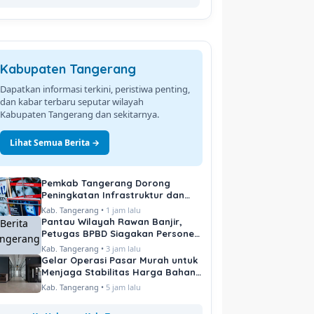
Kabupaten Tangerang
Dapatkan informasi terkini, peristiwa penting,
dan kabar terbaru seputar wilayah
Kabupaten Tangerang dan sekitarnya.
Lihat Semua Berita →
Pemkab Tangerang Dorong
Peningkatan Infrastruktur dan
Pelayanan Publik
Kab. Tangerang •
1 jam lalu
Pantau Wilayah Rawan Banjir,
Petugas BPBD Siagakan Personel
di Titik Kritis
Kab. Tangerang •
3 jam lalu
Gelar Operasi Pasar Murah untuk
Menjaga Stabilitas Harga Bahan
Pokok
Kab. Tangerang •
5 jam lalu