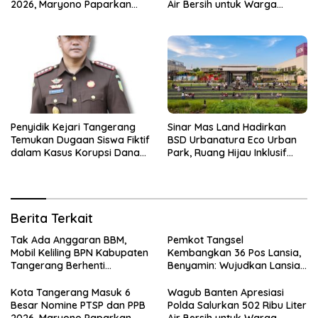
2026, Maryono Paparkan
Air Bersih untuk Warga
Inovasi Perizinan
Terdampak Kekeringan
Penyidik Kejari Tangerang
Sinar Mas Land Hadirkan
Temukan Dugaan Siswa Fiktif
BSD Urbanatura Eco Urban
dalam Kasus Korupsi Dana
Park, Ruang Hijau Inklusif
BOP PKBM
Seluas 12 Hektare di BSD City
Berita Terkait
Tak Ada Anggaran BBM,
Pemkot Tangsel
Mobil Keliling BPN Kabupaten
Kembangkan 36 Pos Lansia,
Tangerang Berhenti
Benyamin: Wujudkan Lansia
Sementara
Sehat, Aktif, dan Bahagia
Kota Tangerang Masuk 6
Wagub Banten Apresiasi
Besar Nomine PTSP dan PPB
Polda Salurkan 502 Ribu Liter