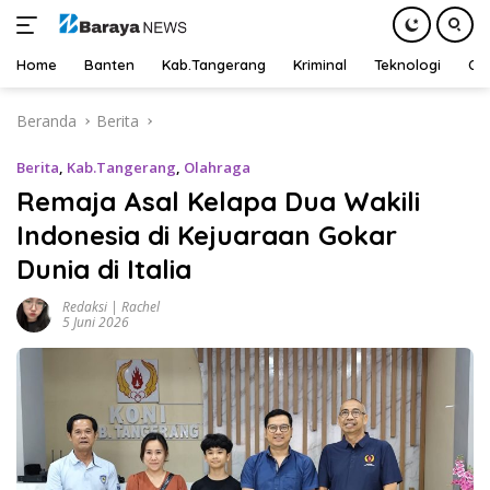
Home
Banten
Kab.Tangerang
Kriminal
Teknologi
Ot
Langsung
Beranda
Berita
ke
konten
Berita
,
Kab.Tangerang
,
Olahraga
Remaja Asal Kelapa Dua Wakili
Indonesia di Kejuaraan Gokar
Dunia di Italia
Redaksi | Rachel
5 Juni 2026