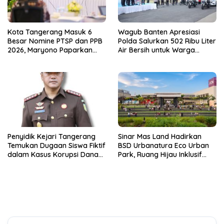
Kota Tangerang Masuk 6
Wagub Banten Apresiasi
Besar Nomine PTSP dan PPB
Polda Salurkan 502 Ribu Liter
2026, Maryono Paparkan
Air Bersih untuk Warga
Inovasi Perizinan
Terdampak Kekeringan
Penyidik Kejari Tangerang
Sinar Mas Land Hadirkan
Temukan Dugaan Siswa Fiktif
BSD Urbanatura Eco Urban
dalam Kasus Korupsi Dana
Park, Ruang Hijau Inklusif
BOP PKBM
Seluas 12 Hektare di BSD City