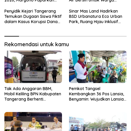
2026, Maryono Paparkan
Air Bersih untuk Warga
Inovasi Perizinan
Terdampak Kekeringan
Penyidik Kejari Tangerang
Sinar Mas Land Hadirkan
Temukan Dugaan Siswa Fiktif
BSD Urbanatura Eco Urban
dalam Kasus Korupsi Dana
Park, Ruang Hijau Inklusif
BOP PKBM
Seluas 12 Hektare di BSD City
Rekomendasi untuk kamu
Tak Ada Anggaran BBM,
Pemkot Tangsel
Mobil Keliling BPN Kabupaten
Kembangkan 36 Pos Lansia,
Tangerang Berhenti
Benyamin: Wujudkan Lansia
Sementara
Sehat, Aktif, dan Bahagia