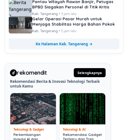
Pantau Wilayah Rawan Banjir, Petugas
BPBD Siagakan Personel di Titik Kritis
Kab. Tangerang •
3 jam lalu
Gelar Operasi Pasar Murah untuk
Menjaga Stabilitas Harga Bahan Pokok
Kab. Tangerang •
5 jam lalu
Ke Halaman Kab. Tangerang →
rekomendit
d
Selengkapnya
Rekomendasi Berita & Inovasi Teknologi Terbaik
untuk Kamu
Teknologi & Gadget
Teknologi & AI
Perkembangan
Rekomendasi Gadget
Inovasi AI dan
Terbaru dan Tren