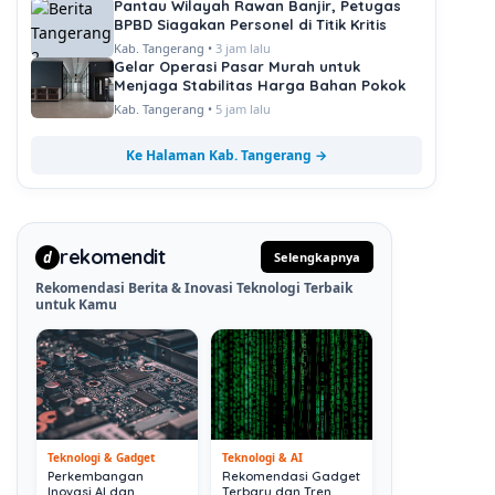
Pantau Wilayah Rawan Banjir, Petugas
BPBD Siagakan Personel di Titik Kritis
Kab. Tangerang •
3 jam lalu
Gelar Operasi Pasar Murah untuk
Menjaga Stabilitas Harga Bahan Pokok
Kab. Tangerang •
5 jam lalu
Ke Halaman Kab. Tangerang →
rekomendit
d
Selengkapnya
Rekomendasi Berita & Inovasi Teknologi Terbaik
untuk Kamu
Teknologi & Gadget
Teknologi & AI
Perkembangan
Rekomendasi Gadget
Inovasi AI dan
Terbaru dan Tren