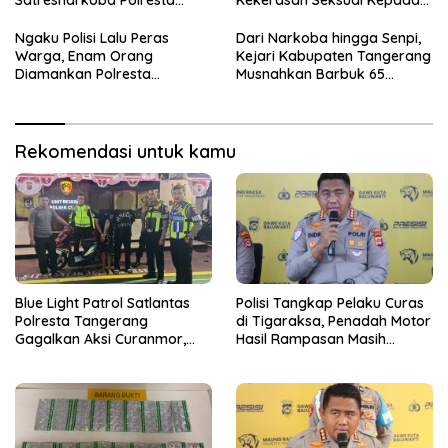
Satresnarkoba Polresta
Kekerasan Seksual Kepada
Tangerang
Anak di Bawah Umur
Ngaku Polisi Lalu Peras
Dari Narkoba hingga Senpi,
Warga, Enam Orang
Kejari Kabupaten Tangerang
Diamankan Polresta
Musnahkan Barbuk 65
Tangerang
Perkara Inkrah
Rekomendasi untuk kamu
Blue Light Patrol Satlantas
Polisi Tangkap Pelaku Curas
Polresta Tangerang
di Tigaraksa, Penadah Motor
Gagalkan Aksi Curanmor,
Hasil Rampasan Masih
Dua Terduga Pelaku
Diburu
Diamankan