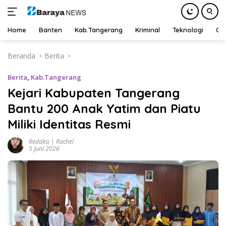
Home
Banten
Kab.Tangerang
Kriminal
Teknologi
Ot
Langsung
Beranda
Berita
ke
konten
Berita
,
Kab.Tangerang
Kejari Kabupaten Tangerang
Bantu 200 Anak Yatim dan Piatu
Miliki Identitas Resmi
Redaksi | Rachel
5 Juni 2026