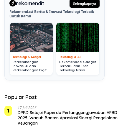
rekomendit
d
Selengkapnya
Rekomendasi Berita & Inovasi Teknologi Terbaik
untuk Kamu
Teknologi & Gadget
Teknologi & AI
Perkembangan
Rekomendasi Gadget
Inovasi AI dan
Terbaru dan Tren
Perkembangan Digital
Teknologi Masa
Terkini
Depan
Popular Post
17 Juli 2026
1
DPRD Setujui Raperda Pertanggungjawaban APBD
2025, Wagub Banten Apresiasi Sinergi Pengelolaan
Keuangan