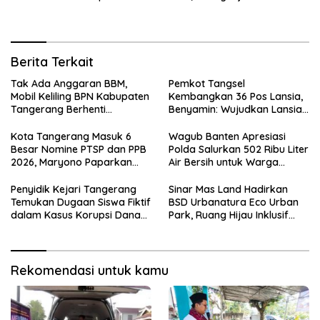
BOP PKBM
Seluas 12 Hektare di BSD City
Berita Terkait
Tak Ada Anggaran BBM,
Pemkot Tangsel
Mobil Keliling BPN Kabupaten
Kembangkan 36 Pos Lansia,
Tangerang Berhenti
Benyamin: Wujudkan Lansia
Sementara
Sehat, Aktif, dan Bahagia
Kota Tangerang Masuk 6
Wagub Banten Apresiasi
Besar Nomine PTSP dan PPB
Polda Salurkan 502 Ribu Liter
2026, Maryono Paparkan
Air Bersih untuk Warga
Inovasi Perizinan
Terdampak Kekeringan
Penyidik Kejari Tangerang
Sinar Mas Land Hadirkan
Temukan Dugaan Siswa Fiktif
BSD Urbanatura Eco Urban
dalam Kasus Korupsi Dana
Park, Ruang Hijau Inklusif
BOP PKBM
Seluas 12 Hektare di BSD City
Rekomendasi untuk kamu