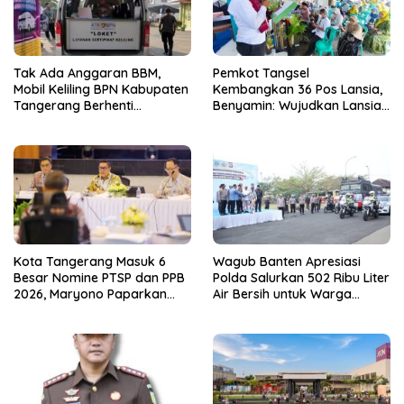
Tak Ada Anggaran BBM,
Pemkot Tangsel
Mobil Keliling BPN Kabupaten
Kembangkan 36 Pos Lansia,
Tangerang Berhenti
Benyamin: Wujudkan Lansia
Sementara
Sehat, Aktif, dan Bahagia
Kota Tangerang Masuk 6
Wagub Banten Apresiasi
Besar Nomine PTSP dan PPB
Polda Salurkan 502 Ribu Liter
2026, Maryono Paparkan
Air Bersih untuk Warga
Inovasi Perizinan
Terdampak Kekeringan