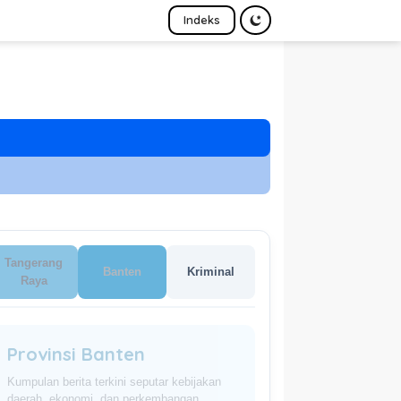
Indeks
Tangerang
Banten
Kriminal
Raya
Provinsi Banten
Kumpulan berita terkini seputar kebijakan
daerah, ekonomi, dan perkembangan