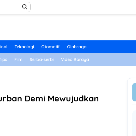
inal
Teknologi
Otomotif
Olahraga
Tips
Film
Serba-serbi
Video Baraya
urban Demi Mewujudkan