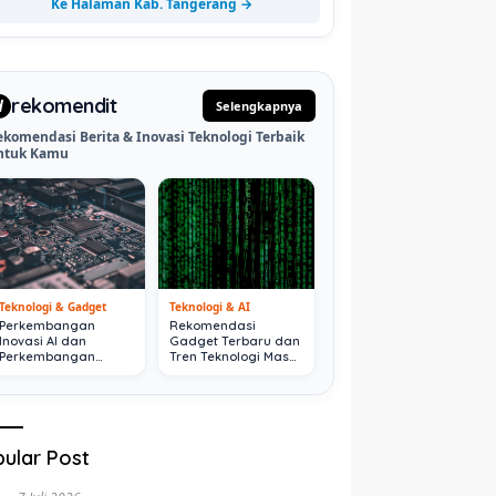
Ke Halaman Kab. Tangerang →
rekomendit
d
Selengkapnya
ekomendasi Berita & Inovasi Teknologi Terbaik
ntuk Kamu
Teknologi & Gadget
Teknologi & AI
Perkembangan
Rekomendasi
Inovasi AI dan
Gadget Terbaru dan
Perkembangan
Tren Teknologi Masa
Digital Terkini
Depan
ular Post