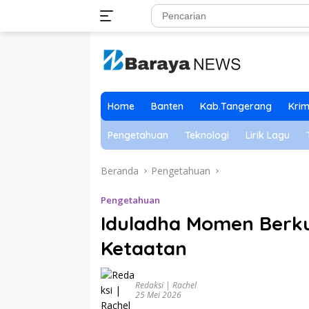
Langsung
ke
konten
Home
Banten
Kab.Tangerang
Krim
Pengetahuan
Teknologi
Lirik Lagu
Beranda
Pengetahuan
Pengetahuan
Iduladha Momen Berk
Ketaatan
Redaksi | Rachel
25 Mei 2026