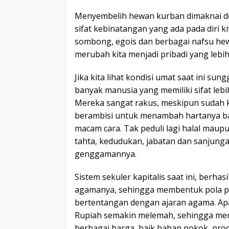
Menyembelih hewan kurban dimaknai de
sifat kebinatangan yang ada pada diri ki
sombong, egois dan berbagai nafsu hew
merubah kita menjadi pribadi yang lebih
Jika kita lihat kondisi umat saat ini sun
banyak manusia yang memiliki sifat lebi
Mereka sangat rakus, meskipun sudah ka
berambisi untuk menambah hartanya b
macam cara. Tak peduli lagi halal maup
tahta, kedudukan, jabatan dan sanjunga
genggamannya.
Sistem sekuler kapitalis saat ini, berha
agamanya, sehingga membentuk pola pik
bertentangan dengan ajaran agama. Apa
Rupiah semakin melemah, sehingga me
berbagai harga, baik bahan pokok, pro