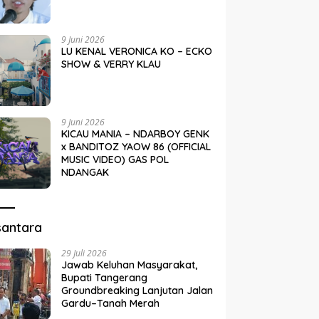
9 Juni 2026
LU KENAL VERONICA KO – ECKO
SHOW & VERRY KLAU
9 Juni 2026
KICAU MANIA – NDARBOY GENK
x BANDITOZ YAOW 86 (OFFICIAL
MUSIC VIDEO) GAS POL
NDANGAK
santara
29 Juli 2026
Jawab Keluhan Masyarakat,
Bupati Tangerang
Groundbreaking Lanjutan Jalan
Gardu–Tanah Merah