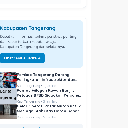
Kabupaten Tangerang
Dapatkan informasi terkini, peristiwa penting,
dan kabar terbaru seputar wilayah
Kabupaten Tangerang dan sekitarnya.
Lihat Semua Berita →
Pemkab Tangerang Dorong
Peningkatan Infrastruktur dan
Pelayanan Publik
Kab. Tangerang •
1 jam lalu
Pantau Wilayah Rawan Banjir,
Petugas BPBD Siagakan Personel
di Titik Kritis
Kab. Tangerang •
3 jam lalu
Gelar Operasi Pasar Murah untuk
Menjaga Stabilitas Harga Bahan
Pokok
Kab. Tangerang •
5 jam lalu