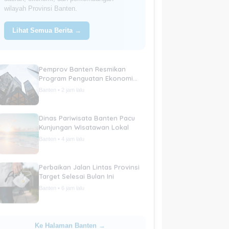
wilayah Provinsi Banten.
Lihat Semua Berita →
Pemprov Banten Resmikan
Program Penguatan Ekonomi
Daerah
Banten • 2 jam lalu
Dinas Pariwisata Banten Pacu
Kunjungan Wisatawan Lokal
Banten • 4 jam lalu
Perbaikan Jalan Lintas Provinsi
Target Selesai Bulan Ini
Banten • 6 jam lalu
Ke Halaman Banten →