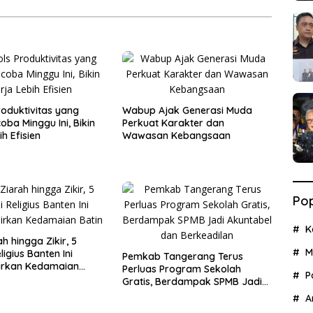
roduktivitas yang
Wabup Ajak Generasi Muda
oba Minggu Ini, Bikin
Perkuat Karakter dan
ih Efisien
Wawasan Kebangsaan
Pop
K
ah hingga Zikir, 5
M
ligius Banten Ini
Pemkab Tangerang Terus
irkan Kedamaian
Perluas Program Sekolah
P
Gratis, Berdampak SPMB Jadi
Akuntabel dan Berkeadilan
A