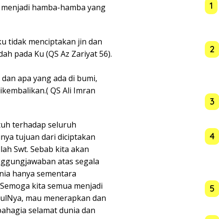
1
a menjadi hamba-hamba yang
ku tidak menciptakan jin dan
2
h pada Ku (QS Az Zariyat 56).
t dan apa yang ada di bumi,
ikembalikan.( QS Ali Imran
3
uh terhadap seluruh
4
nya tujuan dari diciptakan
ah Swt. Sebab kita akan
nggungjawaban atas segala
unia hanya sementara
 Semoga kita semua menjadi
5
asulNya, mau menerapkan dan
bahagia selamat dunia dan