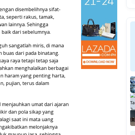
ngan disembelihnya sifat-
ta, seperti rakus, tamak,
an lainnya. Sehingga
 baik dari sebelumnya.
gguh sangatlah miris, di mana
h buas dari pada binatang.
ya raya tetapi tetap saja
ahkan menghalalkan berbagai
un haram yang penting harta,
n, pujian, terus dalam
sil menjauhkan umat dari ajaran
ir dan pola sikap yang
lagi saat ini mata uang
ngakibatkan melonjaknya
duk maupun jasa, sehingga