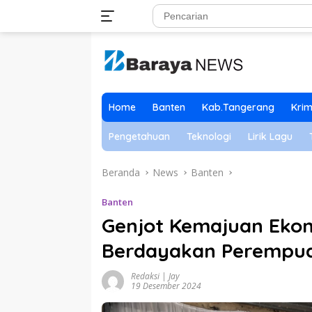
Langsung
ke
konten
Home
Banten
Kab.Tangerang
Krim
Pengetahuan
Teknologi
Lirik Lagu
Beranda
News
Banten
Banten
Genjot Kemajuan Ekon
Berdayakan Perempuan
Redaksi | Jay
19 Desember 2024