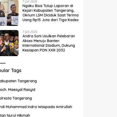
7 Juli 2026
Ngaku Bisa Tutup Laporan di
Kejari Kabupaten Tangerang,
Oknum LSM Diciduk Saat Terima
Uang Rp15 Juta dari Tiga Kades
7 Juli 2026
Andra Soni Usulkan Pelebaran
Akses Menuju Banten
International Stadium, Dukung
Kesiapan PON XXIII 2032
ular Tags
abupaten Tangerang
och. Maesyal Rasyid
olresta Tangerang
ndi Muhammad Indra Waspada Amirullah
ntan Nurul Hikmah