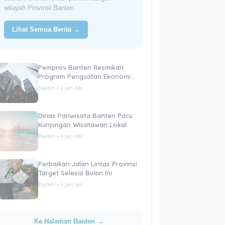
wilayah Provinsi Banten.
Lihat Semua Berita →
Pemprov Banten Resmikan
Program Penguatan Ekonomi
Daerah
Banten • 2 jam lalu
Dinas Pariwisata Banten Pacu
Kunjungan Wisatawan Lokal
Banten • 4 jam lalu
Perbaikan Jalan Lintas Provinsi
Target Selesai Bulan Ini
Banten • 6 jam lalu
Ke Halaman Banten →