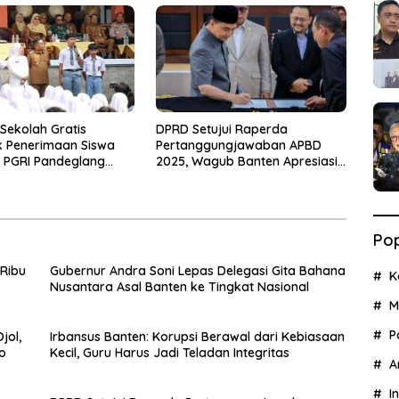
Sekolah Gratis
DPRD Setujui Raperda
 Penerimaan Siswa
Pertanggungjawaban APBD
 PGRI Pandeglang
2025, Wagub Banten Apresiasi
ga Kali Lipat
Sinergi Pengelolaan Keuangan
Pop
 Ribu
Gubernur Andra Soni Lepas Delegasi Gita Bahana
K
Nusantara Asal Banten ke Tingkat Nasional
M
P
jol,
Irbansus Banten: Korupsi Berawal dari Kebiasaan
o
Kecil, Guru Harus Jadi Teladan Integritas
A
I