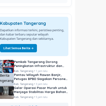
Kabupaten Tangerang
Dapatkan informasi terkini, peristiwa penting,
dan kabar terbaru seputar wilayah
Kabupaten Tangerang dan sekitarnya.
Lihat Semua Berita →
Pemkab Tangerang Dorong
Peningkatan Infrastruktur dan
Pelayanan Publik
Kab. Tangerang •
1 jam lalu
Pantau Wilayah Rawan Banjir,
Petugas BPBD Siagakan Personel
di Titik Kritis
Kab. Tangerang •
3 jam lalu
Gelar Operasi Pasar Murah untuk
Menjaga Stabilitas Harga Bahan
Pokok
Kab. Tangerang •
5 jam lalu