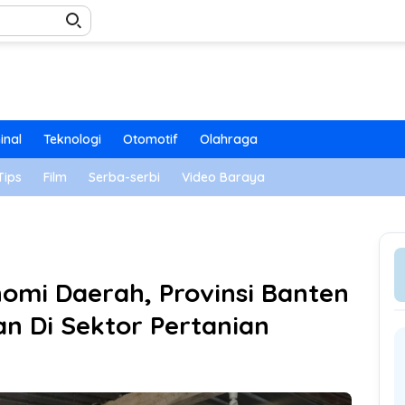
inal
Teknologi
Otomotif
Olahraga
Tips
Film
Serba-serbi
Video Baraya
omi Daerah, Provinsi Banten
 Di Sektor Pertanian