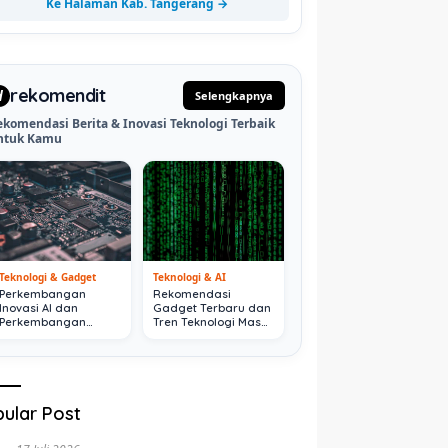
Ke Halaman Kab. Tangerang →
rekomendit
d
Selengkapnya
ekomendasi Berita & Inovasi Teknologi Terbaik
ntuk Kamu
Teknologi & Gadget
Teknologi & AI
Perkembangan
Rekomendasi
Inovasi AI dan
Gadget Terbaru dan
Perkembangan
Tren Teknologi Masa
Digital Terkini
Depan
ular Post