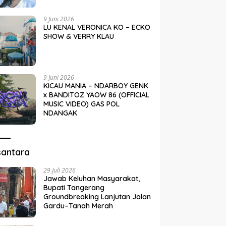
9 Juni 2026
LU KENAL VERONICA KO – ECKO
SHOW & VERRY KLAU
9 Juni 2026
KICAU MANIA – NDARBOY GENK
x BANDITOZ YAOW 86 (OFFICIAL
MUSIC VIDEO) GAS POL
NDANGAK
santara
29 Juli 2026
Jawab Keluhan Masyarakat,
Bupati Tangerang
Groundbreaking Lanjutan Jalan
Gardu–Tanah Merah