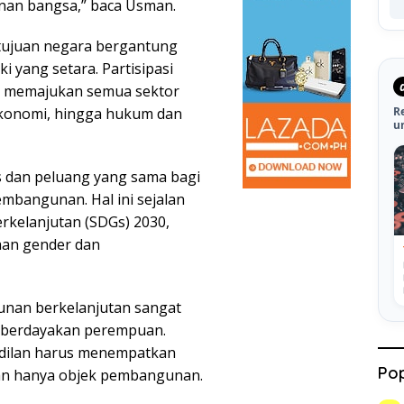
nan bangsa,” baca Usman.
 tujuan negara bergantung
i yang setara. Partisipasi
am memajukan semua sektor
R
ekonomi, hingga hukum dan
u
s dan peluang yang sama bagi
embangunan. Hal ini sejalan
kelanjutan (SDGs) 2030,
aan gender dan
unan berkelanjutan sangat
berdayakan perempuan.
adilan harus menempatkan
Pop
an hanya objek pembangunan.