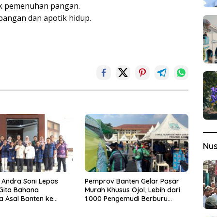
uk pemenuhan pangan.
angan dan apotik hidup.
Nu
 Andra Soni Lepas
Pemprov Banten Gelar Pasar
 Gita Bahana
Murah Khusus Ojol, Lebih dari
a Asal Banten ke
1.000 Pengemudi Berburu
asional
Sembako Murah