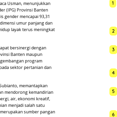
1
 baca Usman, menunjukkan
 (IPG) Provinsi Banten
is gender mencapai 93,31
tu dimensi umur panjang dan
hidup layak terus meningkat
2
dapat bersinergi dengan
3
ovinsi Banten maupun
engembangan program
ada sektor pertanian dan
4
o Subianto, memantapkan
5
an mendorong kemandirian
gi, air, ekonomi kreatif,
nian menjadi salah satu
n merupakan sumber pangan
6