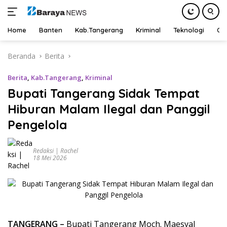
Home
Banten
Kab.Tangerang
Kriminal
Teknologi
Ot
Langsung
Beranda
Berita
ke
konten
Berita
,
Kab.Tangerang
,
Kriminal
Bupati Tangerang Sidak Tempat
Hiburan Malam Ilegal dan Panggil
Pengelola
Redaksi | Rachel
18 Mei 2026
TANGERANG –
Bupati Tangerang Moch. Maesyal