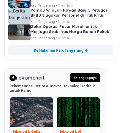
Kab. Tangerang •
1 jam lalu
Pantau Wilayah Rawan Banjir, Petugas
BPBD Siagakan Personel di Titik Kritis
Kab. Tangerang •
3 jam lalu
Gelar Operasi Pasar Murah untuk
Menjaga Stabilitas Harga Bahan Pokok
Kab. Tangerang •
5 jam lalu
Ke Halaman Kab. Tangerang →
rekomendit
d
Selengkapnya
Rekomendasi Berita & Inovasi Teknologi Terbaik
untuk Kamu
Teknologi & Gadget
Teknologi & AI