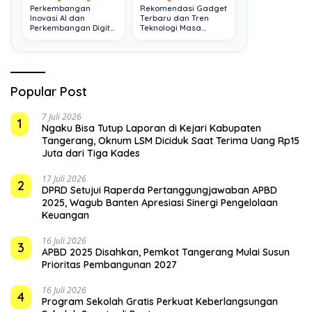
Perkembangan
Rekomendasi Gadget
Inovasi AI dan
Terbaru dan Tren
Perkembangan Digital
Teknologi Masa
Terkini
Depan
Popular Post
7 Juli 2026
1
Ngaku Bisa Tutup Laporan di Kejari Kabupaten
Tangerang, Oknum LSM Diciduk Saat Terima Uang Rp15
Juta dari Tiga Kades
17 Juli 2026
2
DPRD Setujui Raperda Pertanggungjawaban APBD
2025, Wagub Banten Apresiasi Sinergi Pengelolaan
Keuangan
16 Juli 2026
3
APBD 2025 Disahkan, Pemkot Tangerang Mulai Susun
Prioritas Pembangunan 2027
16 Juli 2026
4
Program Sekolah Gratis Perkuat Keberlangsungan