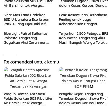
Polda Salurkan 502 Ribu Liter
Temukan Dugaan Siswa Fiktif
Air Bersih untuk Warga
dalam Kasus Korupsi Dana
Terdampak Kekeringan
BOP PKBM
Sinar Mas Land Hadirkan
FWK: Kesantunan Berbahasa
BSD Urbanatura Eco Urban
Penting untuk Jaga
Park, Ruang Hijau Inklusif
Keharmonisan Bangsa
Seluas 12 Hektare di BSD City
Blue Light Patrol Satlantas
Terjunkan 2.500 Petugas, BPS
Polresta Tangerang
Kabupaten Tangerang Akui
Gagalkan Aksi Curanmor,
Masih Banyak Warga Tolak
Dua Terduga Pelaku
Sensus Ekonomi
Diamankan
Rekomendasi untuk kamu
Wagub Banten Apresiasi
Penyidik Kejari Tangerang
Polda Salurkan 502 Ribu Liter
Temukan Dugaan Siswa Fiktif
Air Bersih untuk Warga
dalam Kasus Korupsi Dana
Terdampak Kekeringan
BOP PKBM