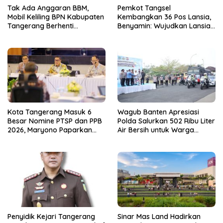
Tak Ada Anggaran BBM,
Pemkot Tangsel
Mobil Keliling BPN Kabupaten
Kembangkan 36 Pos Lansia,
Tangerang Berhenti
Benyamin: Wujudkan Lansia
Sementara
Sehat, Aktif, dan Bahagia
Kota Tangerang Masuk 6
Wagub Banten Apresiasi
Besar Nomine PTSP dan PPB
Polda Salurkan 502 Ribu Liter
2026, Maryono Paparkan
Air Bersih untuk Warga
Inovasi Perizinan
Terdampak Kekeringan
Penyidik Kejari Tangerang
Sinar Mas Land Hadirkan