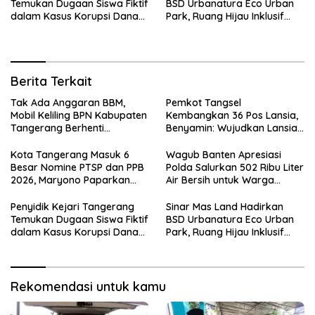
Temukan Dugaan Siswa Fiktif
BSD Urbanatura Eco Urban
dalam Kasus Korupsi Dana
Park, Ruang Hijau Inklusif
BOP PKBM
Seluas 12 Hektare di BSD City
Berita Terkait
Tak Ada Anggaran BBM,
Pemkot Tangsel
Mobil Keliling BPN Kabupaten
Kembangkan 36 Pos Lansia,
Tangerang Berhenti
Benyamin: Wujudkan Lansia
Sementara
Sehat, Aktif, dan Bahagia
Kota Tangerang Masuk 6
Wagub Banten Apresiasi
Besar Nomine PTSP dan PPB
Polda Salurkan 502 Ribu Liter
2026, Maryono Paparkan
Air Bersih untuk Warga
Inovasi Perizinan
Terdampak Kekeringan
Penyidik Kejari Tangerang
Sinar Mas Land Hadirkan
Temukan Dugaan Siswa Fiktif
BSD Urbanatura Eco Urban
dalam Kasus Korupsi Dana
Park, Ruang Hijau Inklusif
BOP PKBM
Seluas 12 Hektare di BSD City
Rekomendasi untuk kamu