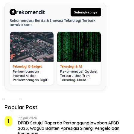
rekomendit
d
Selengkapnya
Rekomendasi Berita & Inovasi Teknologi Terbaik
untuk Kamu
Teknologi & Gadget
Teknologi & AI
Perkembangan
Rekomendasi Gadget
Inovasi AI dan
Terbaru dan Tren
Perkembangan Digital
Teknologi Masa
Terkini
Depan
Popular Post
17 Juli 2026
1
DPRD Setujui Raperda Pertanggungjawaban APBD
2025, Wagub Banten Apresiasi Sinergi Pengelolaan
Keuangan