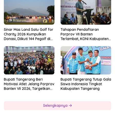
Sinar Mas Land Satu Golf for
Tahapan Pendaftaran
Charity 2026 Kumpulkan
Porprov VII Banten
Donasi, Diikuti 144 Pegolf di
Terlambat, KONI Kabupaten
Bogor
Tangerang Pertanyakan
Kesiapan Panitia
Bupati Tangerang Beri
Bupati Tangerang Tutup Gala
Motivasi Atlet Jelang Porprov
Siswa Indonesia Tingkat
Banten VII 2026, Targetkan
Kabupaten Tangerang
Juara Umum
Selengkapnya