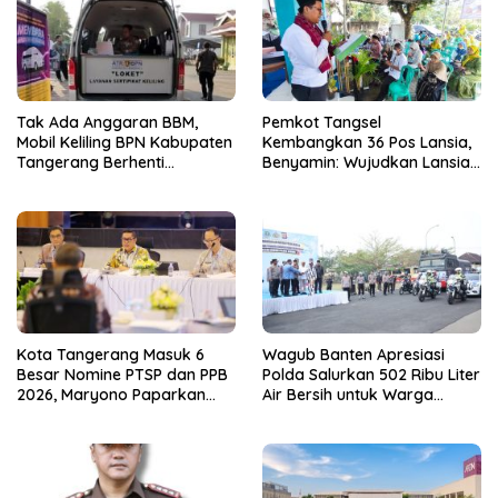
Tak Ada Anggaran BBM,
Pemkot Tangsel
Mobil Keliling BPN Kabupaten
Kembangkan 36 Pos Lansia,
Tangerang Berhenti
Benyamin: Wujudkan Lansia
Sementara
Sehat, Aktif, dan Bahagia
Kota Tangerang Masuk 6
Wagub Banten Apresiasi
Besar Nomine PTSP dan PPB
Polda Salurkan 502 Ribu Liter
2026, Maryono Paparkan
Air Bersih untuk Warga
Inovasi Perizinan
Terdampak Kekeringan