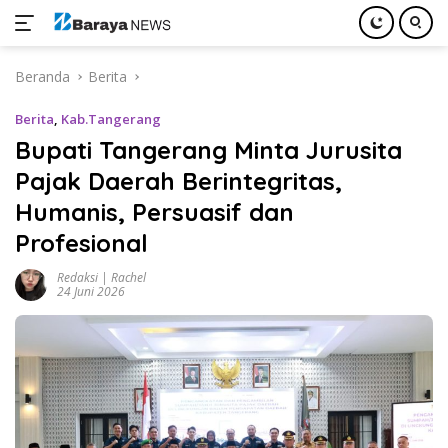
Langsung
Beranda
Berita
ke
konten
Berita
,
Kab.Tangerang
Bupati Tangerang Minta Jurusita
Pajak Daerah Berintegritas,
Humanis, Persuasif dan
Profesional
Redaksi | Rachel
24 Juni 2026