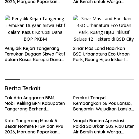
2026, Maryono Paparkan
Air Bersih untuk Warga
Inovasi Perizinan
Terdampak Kekeringan
Penyidik Kejari Tangerang
Sinar Mas Land Hadirkan
Temukan Dugaan Siswa Fiktif
BSD Urbanatura Eco Urban
dalam Kasus Korupsi Dana
Park, Ruang Hijau Inklusif
BOP PKBM
Seluas 12 Hektare di BSD City
Berita Terkait
Tak Ada Anggaran BBM,
Pemkot Tangsel
Mobil Keliling BPN Kabupaten
Kembangkan 36 Pos Lansia,
Tangerang Berhenti
Benyamin: Wujudkan Lansia
Sementara
Sehat, Aktif, dan Bahagia
Kota Tangerang Masuk 6
Wagub Banten Apresiasi
Besar Nomine PTSP dan PPB
Polda Salurkan 502 Ribu Liter
2026, Maryono Paparkan
Air Bersih untuk Warga
Inovasi Perizinan
Terdampak Kekeringan