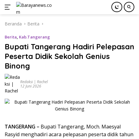
Langsung
Beranda
Berita
ke
konten
Berita
,
Kab.Tangerang
Bupati Tangerang Hadiri Pelepasan
Peserta Didik Sekolah Genius
Binong
Redaksi | Rachel
12 Juni 2026
TANGERANG –
Bupati Tangerang, Moch. Maesyal
Rasyid menghadiri acara pelepasan peserta didik tahun