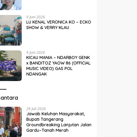
9 Juni 2026
LU KENAL VERONICA KO – ECKO
SHOW & VERRY KLAU
9 Juni 2026
KICAU MANIA – NDARBOY GENK
x BANDITOZ YAOW 86 (OFFICIAL
MUSIC VIDEO) GAS POL
NDANGAK
santara
29 Juli 2026
Jawab Keluhan Masyarakat,
Bupati Tangerang
Groundbreaking Lanjutan Jalan
Gardu–Tanah Merah