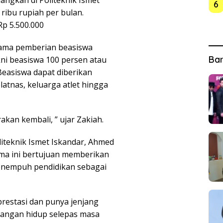
6
ribu rupiah per bulan.
p 5.500.000
sama pemberian beasiswa
Ba
ni beasiswa 100 persen atau
 Beasiswa dapat diberikan
elatnas, keluarga atlet hingga
akan kembali, ” ujar Zakiah.
iteknik Ismet Iskandar, Ahmed
ma ini bertujuan memberikan
enempuh pendidikan sebagai
prestasi dan punya jenjang
angan hidup selepas masa