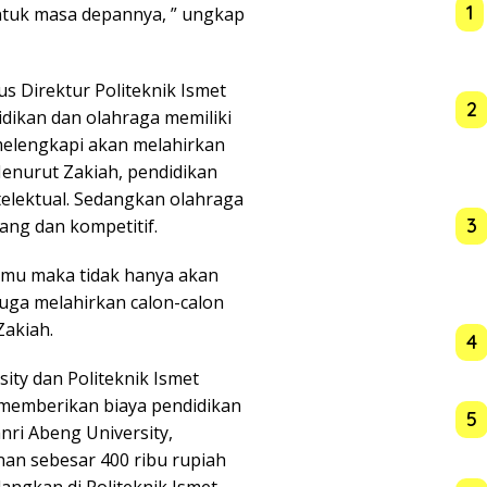
1
tuk masa depannya, ” ungkap
us Direktur Politeknik Ismet
2
dikan dan olahraga memiliki
melengkapi akan melahirkan
Menurut Zakiah, pendidikan
elektual. Sedangkan olahraga
3
uang dan kompetitif.
temu maka tidak hanya akan
uga melahirkan calon-calon
Zakiah.
4
ity dan Politeknik Ismet
memberikan biaya pendidikan
5
nri Abeng University,
n sebesar 400 ribu rupiah
ngkan di Politeknik Ismet