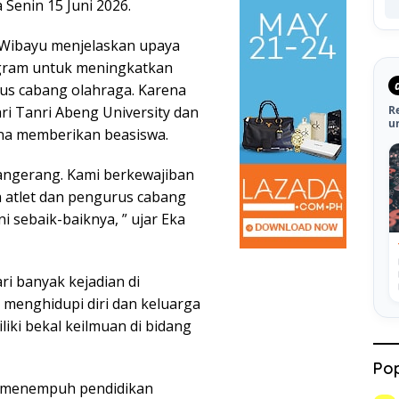
Senin 15 Juni 2026.
Wibayu menjelaskan upaya
ogram untuk meningkatkan
us cabang olahraga. Karena
ri Tanri Abeng University dan
R
u
ana memberikan beasiswa.
angerang. Kami berkewajiban
a atlet dan pengurus cabang
i sebaik-baiknya, ” ujar Eka
ri banyak kejadian di
n menghidupi diri dan keluarga
iki bekal keilmuan di bidang
Pop
k menempuh pendidikan