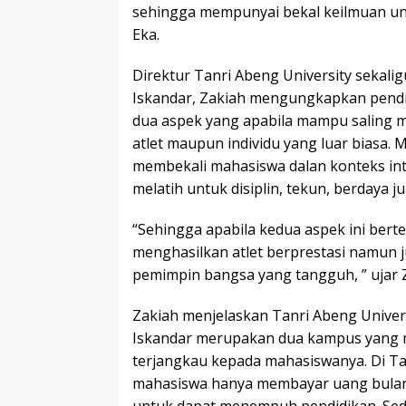
sehingga mempunyai bekal keilmuan un
Eka.
Direktur Tanri Abeng University sekalig
Iskandar, Zakiah mengungkapkan pendi
dua aspek yang apabila mampu saling 
atlet maupun individu yang luar biasa. 
membekali mahasiswa dalan konteks int
melatih untuk disiplin, tekun, berdaya j
“Sehingga apabila kedua aspek ini ber
menghasilkan atlet berprestasi namun j
pemimpin bangsa yang tangguh, ” ujar 
Zakiah menjelaskan Tanri Abeng Univers
Iskandar merupakan dua kampus yang 
terjangkau kepada mahasiswanya. Di Ta
mahasiswa hanya membayar uang bulana
untuk dapat menempuh pendidikan. Seda