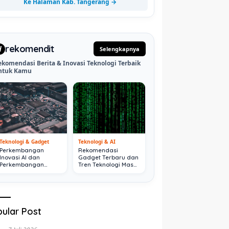
Ke Halaman Kab. Tangerang →
rekomendit
d
Selengkapnya
ekomendasi Berita & Inovasi Teknologi Terbaik
ntuk Kamu
Teknologi & Gadget
Teknologi & AI
Perkembangan
Rekomendasi
Inovasi AI dan
Gadget Terbaru dan
Perkembangan
Tren Teknologi Masa
Digital Terkini
Depan
ular Post