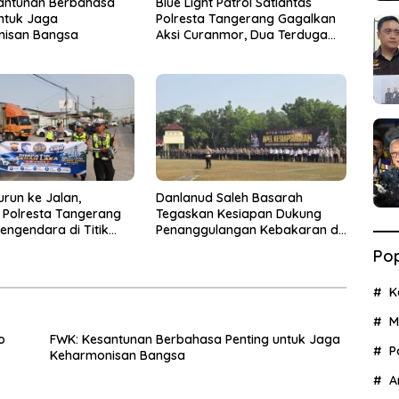
antunan Berbahasa
Blue Light Patrol Satlantas
untuk Jaga
Polresta Tangerang Gagalkan
nisan Bangsa
Aksi Curanmor, Dua Terduga
Pelaku Diamankan
urun ke Jalan,
Danlanud Saleh Basarah
s Polresta Tangerang
Tegaskan Kesiapan Dukung
engendara di Titik
Penanggulangan Kebakaran di
ecelakaan
Kabupaten Tangerang
Pop
K
M
o
FWK: Kesantunan Berbahasa Penting untuk Jaga
P
Keharmonisan Bangsa
A