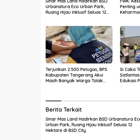
Sinar Mas Land Hadirkan BSD
FWK: Kes
Urbanatura Eco Urban Park,
Penting 
Ruang Hijau Inklusif Seluas 12
Keharmo
Hektare di BSD City
Terjunkan 2.500 Petugas, BPS
Si Caka T
Kabupaten Tangerang Akui
Satlanta
Masih Banyak Warga Tolak
Edukasi P
Sensus Ekonomi
Rawan K
Berita Terkait
Sinar Mas Land Hadirkan BSD Urbanatura Ec
Urban Park, Ruang Hijau Inklusif Seluas 12
Hektare di BSD City