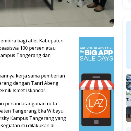
gembira bagi atlet Kabupaten
easiswa 100 persen atau
y Kampus Tangerang dan
ikannya kerja sama pemberian
erang dengan Tanri Abeng
knik Ismet Iskandar.
gan penandatanganan nota
paten Tangerang Eka Wibayu
ersity Kampus Tangerang yang
 Kegiatan itu dilakukan di