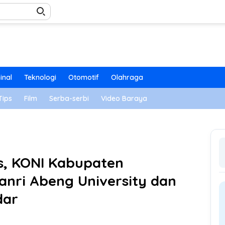
inal
Teknologi
Otomotif
Olahraga
Tips
Film
Serba-serbi
Video Baraya
is, KONI Kabupaten
nri Abeng University dan
dar