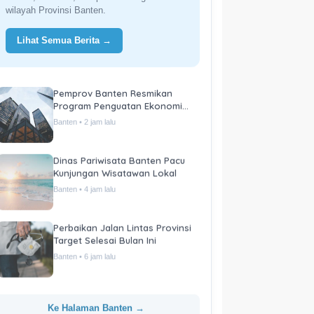
wilayah Provinsi Banten.
Lihat Semua Berita →
Pemprov Banten Resmikan
Program Penguatan Ekonomi
Daerah
Banten • 2 jam lalu
Dinas Pariwisata Banten Pacu
Kunjungan Wisatawan Lokal
Banten • 4 jam lalu
Perbaikan Jalan Lintas Provinsi
Target Selesai Bulan Ini
Banten • 6 jam lalu
Ke Halaman Banten →