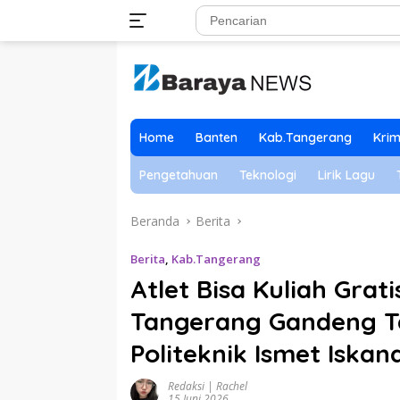
Langsung
ke
konten
Home
Banten
Kab.Tangerang
Krim
Pengetahuan
Teknologi
Lirik Lagu
Beranda
Berita
Berita
,
Kab.Tangerang
Atlet Bisa Kuliah Grat
Tangerang Gandeng Ta
Politeknik Ismet Iskan
Redaksi | Rachel
15 Juni 2026