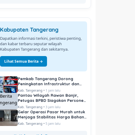
Kabupaten Tangerang
Dapatkan informasi terkini, peristiwa penting,
dan kabar terbaru seputar wilayah
Kabupaten Tangerang dan sekitarnya.
Lihat Semua Berita →
Pemkab Tangerang Dorong
Peningkatan Infrastruktur dan
Pelayanan Publik
Kab. Tangerang •
1 jam lalu
Pantau Wilayah Rawan Banjir,
Petugas BPBD Siagakan Personel
di Titik Kritis
Kab. Tangerang •
3 jam lalu
Gelar Operasi Pasar Murah untuk
Menjaga Stabilitas Harga Bahan
Pokok
Kab. Tangerang •
5 jam lalu