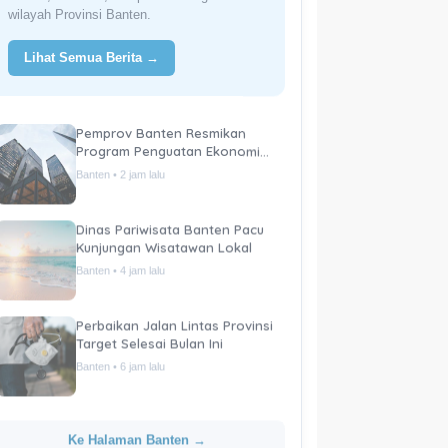
wilayah Provinsi Banten.
Lihat Semua Berita →
Pemprov Banten Resmikan
Program Penguatan Ekonomi
Daerah
Banten • 2 jam lalu
Dinas Pariwisata Banten Pacu
Kunjungan Wisatawan Lokal
Banten • 4 jam lalu
Perbaikan Jalan Lintas Provinsi
Target Selesai Bulan Ini
Banten • 6 jam lalu
Ke Halaman Banten →