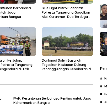
antunan Berbahasa
Blue Light Patrol Satlantas
untuk Jaga
Polresta Tangerang Gagalkan
nisan Bangsa
Aksi Curanmor, Dua Terduga
Pelaku Diamankan
urun ke Jalan,
Danlanud Saleh Basarah
s Polresta Tangerang
Tegaskan Kesiapan Dukung
Pop
engendara di Titik
Penanggulangan Kebakaran di
ecelakaan
Kabupaten Tangerang
K
M
P
o
FWK: Kesantunan Berbahasa Penting untuk Jaga
A
Keharmonisan Bangsa