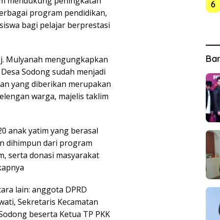
am mendukung peningkatan
6
berbagai program pendidikan,
swa bagi pelajar berprestasi
Ba
, Hj. Mulyanah mengungkapkan
 Desa Sodong sudah menjadi
nan yang diberikan merupakan
elengan warga, majelis taklim
20 anak yatim yang berasal
an dihimpun dari program
im, serta donasi masyarakat
kapnya
tara lain: anggota DPRD
wati, Sekretaris Kecamatan
a Sodong beserta Ketua TP PKK