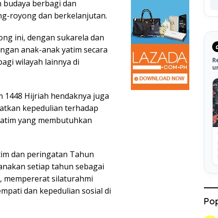
 budaya berbagi dan
ong-royong dan berkelanjutan.
ong ini, dengan sukarela dan
ngan anak-anak yatim secara
R
 bagi wilayah lainnya di
u
 1448 Hijriah hendaknya juga
atkan kepedulian terhadap
yatim yang membutuhkan
tim dan peringatan Tahun
ksanakan setiap tahun sebagai
 mempererat silaturahmi
pati dan kepedulian sosial di
Pop