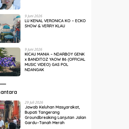
9 Juni 2026
LU KENAL VERONICA KO – ECKO
SHOW & VERRY KLAU
9 Juni 2026
KICAU MANIA – NDARBOY GENK
x BANDITOZ YAOW 86 (OFFICIAL
MUSIC VIDEO) GAS POL
NDANGAK
santara
29 Juli 2026
Jawab Keluhan Masyarakat,
Bupati Tangerang
Groundbreaking Lanjutan Jalan
Gardu–Tanah Merah