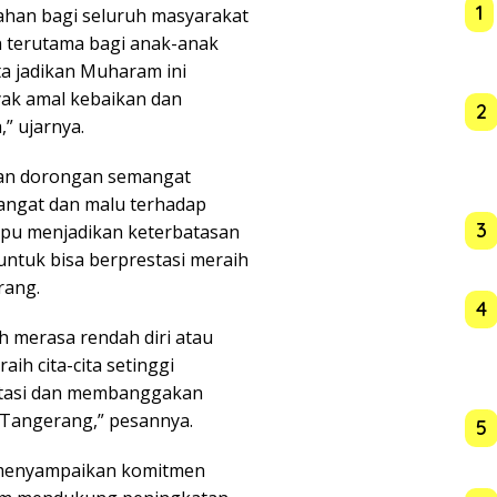
1
han bagi seluruh masyarakat
n terutama bagi anak-anak
ta jadikan Muharam ini
k amal kebaikan dan
2
” ujarnya.
an dorongan semangat
angat dan malu terhadap
3
mpu menjadikan keterbatasan
untuk bisa berprestasi meraih
rang.
4
h merasa rendah diri atau
aih cita-cita setinggi
estasi dan membanggakan
 Tangerang,” pesannya.
5
a menyampaikan komitmen