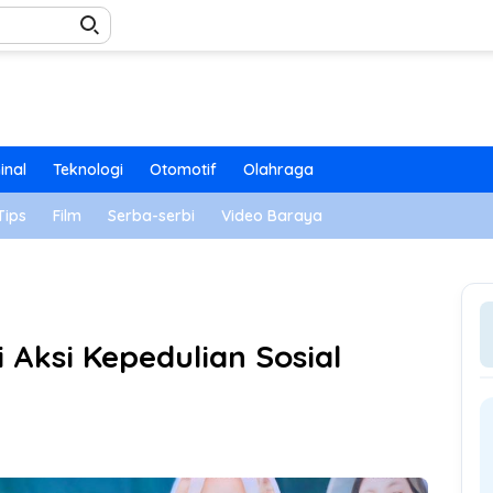
inal
Teknologi
Otomotif
Olahraga
Tips
Film
Serba-serbi
Video Baraya
 Aksi Kepedulian Sosial