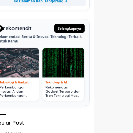
Ke Halaman Kab. Tangerang →
rekomendit
d
Selengkapnya
ekomendasi Berita & Inovasi Teknologi Terbaik
ntuk Kamu
Teknologi & Gadget
Teknologi & AI
Perkembangan
Rekomendasi
Inovasi AI dan
Gadget Terbaru dan
Perkembangan
Tren Teknologi Masa
Digital Terkini
Depan
ular Post