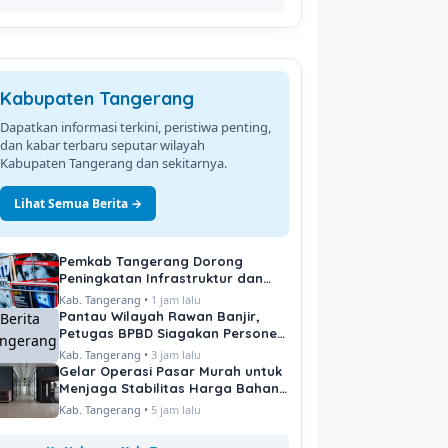
Kabupaten Tangerang
Dapatkan informasi terkini, peristiwa penting,
dan kabar terbaru seputar wilayah
Kabupaten Tangerang dan sekitarnya.
Lihat Semua Berita →
Pemkab Tangerang Dorong
Peningkatan Infrastruktur dan
Pelayanan Publik
Kab. Tangerang •
1 jam lalu
Pantau Wilayah Rawan Banjir,
Petugas BPBD Siagakan Personel
di Titik Kritis
Kab. Tangerang •
3 jam lalu
Gelar Operasi Pasar Murah untuk
Menjaga Stabilitas Harga Bahan
Pokok
Kab. Tangerang •
5 jam lalu