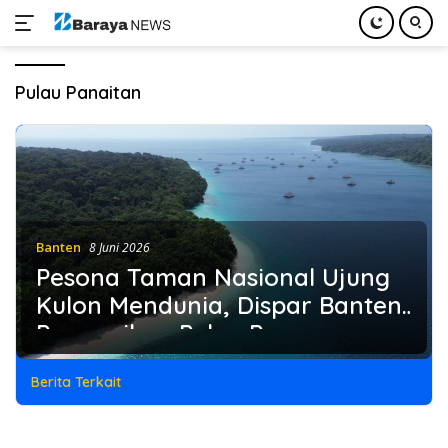
Langsung
ke
Pulau Panaitan
konten
Banten
8 Juni 2026
Pesona Taman Nasional Ujung
Kulon Mendunia, Dispar Banten
Promosikan Pulau Peucang
hingga Panaitan
Berita Terkait