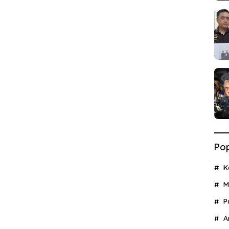
Pop
K
M
P
A