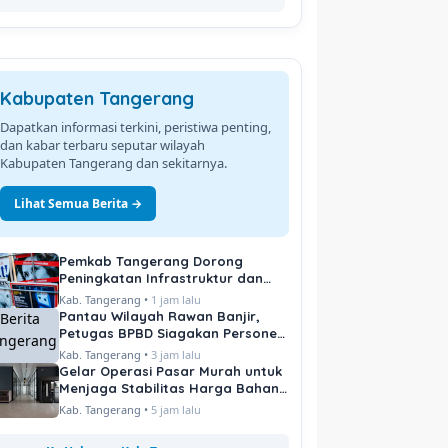
Kabupaten Tangerang
Dapatkan informasi terkini, peristiwa penting,
dan kabar terbaru seputar wilayah
Kabupaten Tangerang dan sekitarnya.
Lihat Semua Berita →
Pemkab Tangerang Dorong
Peningkatan Infrastruktur dan
Pelayanan Publik
Kab. Tangerang •
1 jam lalu
Pantau Wilayah Rawan Banjir,
Petugas BPBD Siagakan Personel
di Titik Kritis
Kab. Tangerang •
3 jam lalu
Gelar Operasi Pasar Murah untuk
Menjaga Stabilitas Harga Bahan
Pokok
Kab. Tangerang •
5 jam lalu