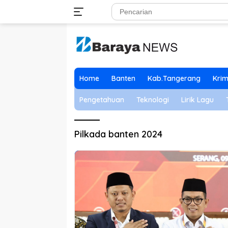
Langsung
ke
konten
Home
Banten
Kab.Tangerang
Krim
Pengetahuan
Teknologi
Lirik Lagu
Pilkada banten 2024