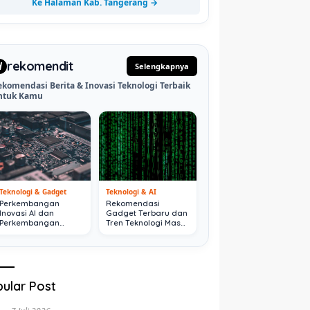
Ke Halaman Kab. Tangerang →
rekomendit
d
Selengkapnya
ekomendasi Berita & Inovasi Teknologi Terbaik
ntuk Kamu
Teknologi & Gadget
Teknologi & AI
Perkembangan
Rekomendasi
Inovasi AI dan
Gadget Terbaru dan
Perkembangan
Tren Teknologi Masa
Digital Terkini
Depan
ular Post