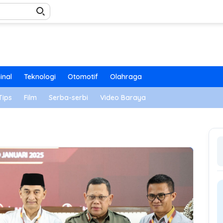
inal
Teknologi
Otomotif
Olahraga
Tips
Film
Serba-serbi
Video Baraya