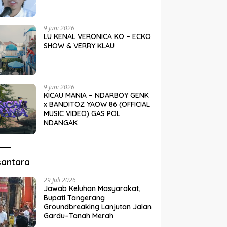
9 Juni 2026
LU KENAL VERONICA KO – ECKO
SHOW & VERRY KLAU
9 Juni 2026
KICAU MANIA – NDARBOY GENK
x BANDITOZ YAOW 86 (OFFICIAL
MUSIC VIDEO) GAS POL
NDANGAK
santara
29 Juli 2026
Jawab Keluhan Masyarakat,
Bupati Tangerang
Groundbreaking Lanjutan Jalan
Gardu–Tanah Merah