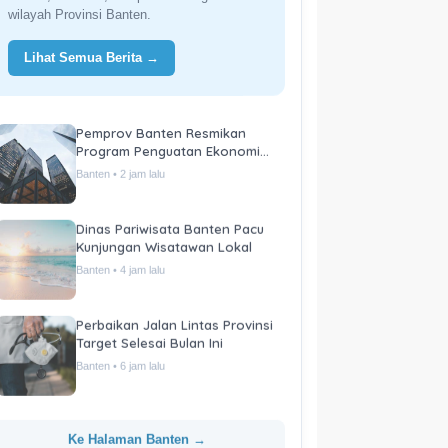
wilayah Provinsi Banten.
Lihat Semua Berita →
Pemprov Banten Resmikan
Program Penguatan Ekonomi
Daerah
Banten • 2 jam lalu
Dinas Pariwisata Banten Pacu
Kunjungan Wisatawan Lokal
Banten • 4 jam lalu
Perbaikan Jalan Lintas Provinsi
Target Selesai Bulan Ini
Banten • 6 jam lalu
Ke Halaman Banten →