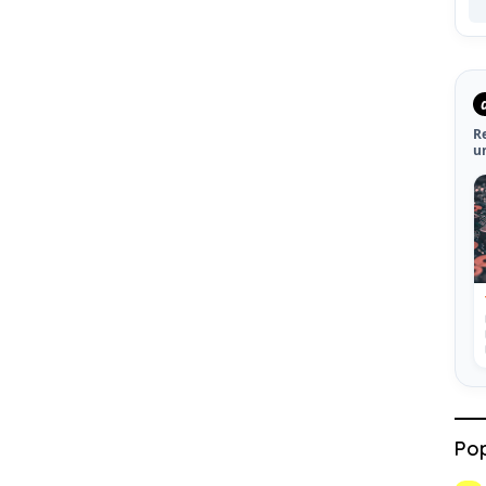
R
u
Pop