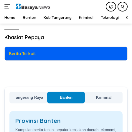
Serba-serbi
2 Oktober 2024
Home
Banten
Kab.Tangerang
Kriminal
Teknologi
Ot
Mengungkap Khasiat Pepaya,
Langsung
Buah Super untuk Pencernaan
ke
Khasiat Pepaya
dan Imunitas
konten
Berita Terkait
Tangerang Raya
Banten
Kriminal
Provinsi Banten
Kumpulan berita terkini seputar kebijakan daerah, ekonomi,