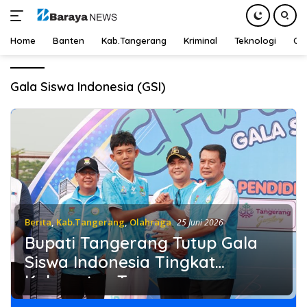
Home
Banten
Kab.Tangerang
Kriminal
Teknologi
Ot
Langsung
ke
Gala Siswa Indonesia (GSI)
konten
Berita
,
Kab.Tangerang
,
Olahraga
25 Juni 2026
Bupati Tangerang Tutup Gala
Siswa Indonesia Tingkat
Kabupaten Tangerang