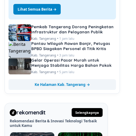
Lihat Semua Berita →
Pemkab Tangerang Dorong Peningkatan
Infrastruktur dan Pelayanan Publik
Kab. Tangerang •
1 jam lalu
Pantau Wilayah Rawan Banjir, Petugas
BPBD Siagakan Personel di Titik Kritis
Kab. Tangerang •
3 jam lalu
Gelar Operasi Pasar Murah untuk
Menjaga Stabilitas Harga Bahan Pokok
Kab. Tangerang •
5 jam lalu
Ke Halaman Kab. Tangerang →
rekomendit
d
Selengkapnya
Rekomendasi Berita & Inovasi Teknologi Terbaik
untuk Kamu