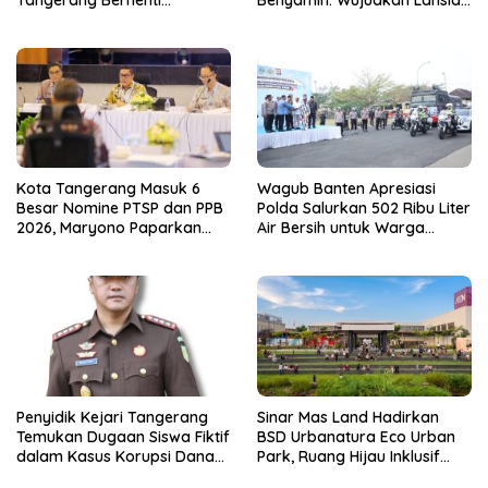
Tangerang Berhenti
Benyamin: Wujudkan Lansia
Sementara
Sehat, Aktif, dan Bahagia
Kota Tangerang Masuk 6
Wagub Banten Apresiasi
Besar Nomine PTSP dan PPB
Polda Salurkan 502 Ribu Liter
2026, Maryono Paparkan
Air Bersih untuk Warga
Inovasi Perizinan
Terdampak Kekeringan
Penyidik Kejari Tangerang
Sinar Mas Land Hadirkan
Temukan Dugaan Siswa Fiktif
BSD Urbanatura Eco Urban
dalam Kasus Korupsi Dana
Park, Ruang Hijau Inklusif
BOP PKBM
Seluas 12 Hektare di BSD City