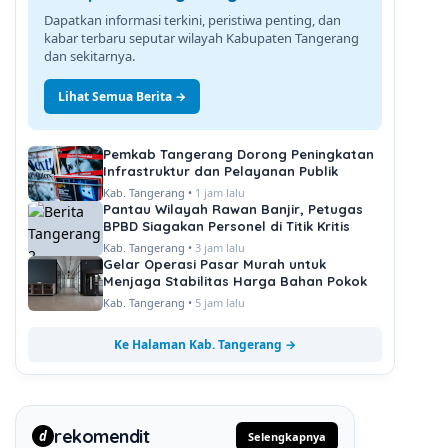
Dapatkan informasi terkini, peristiwa penting, dan
kabar terbaru seputar wilayah Kabupaten Tangerang
dan sekitarnya.
Lihat Semua Berita →
Pemkab Tangerang Dorong Peningkatan
Infrastruktur dan Pelayanan Publik
Kab. Tangerang •
1 jam lalu
Pantau Wilayah Rawan Banjir, Petugas
BPBD Siagakan Personel di Titik Kritis
Kab. Tangerang •
3 jam lalu
Gelar Operasi Pasar Murah untuk
Menjaga Stabilitas Harga Bahan Pokok
Kab. Tangerang •
5 jam lalu
Ke Halaman Kab. Tangerang →
rekomendit
d
Selengkapnya