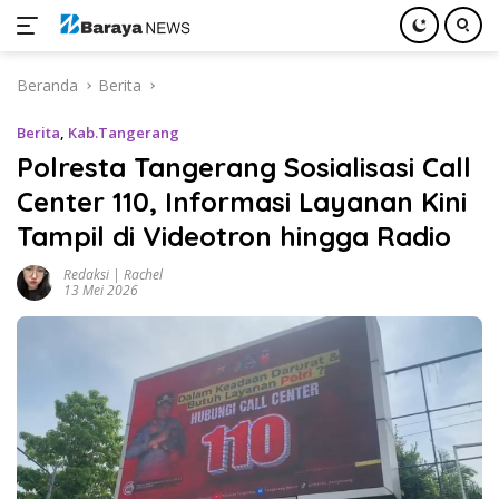
Langsung
Beranda
Berita
ke
konten
Berita
,
Kab.Tangerang
Polresta Tangerang Sosialisasi Call
Center 110, Informasi Layanan Kini
Tampil di Videotron hingga Radio
Redaksi | Rachel
13 Mei 2026