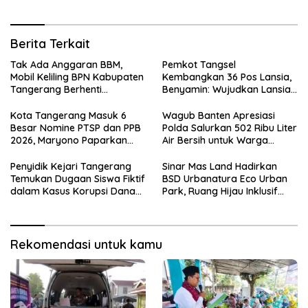
Berita Terkait
Tak Ada Anggaran BBM,
Pemkot Tangsel
Mobil Keliling BPN Kabupaten
Kembangkan 36 Pos Lansia,
Tangerang Berhenti
Benyamin: Wujudkan Lansia
Sementara
Sehat, Aktif, dan Bahagia
Kota Tangerang Masuk 6
Wagub Banten Apresiasi
Besar Nomine PTSP dan PPB
Polda Salurkan 502 Ribu Liter
2026, Maryono Paparkan
Air Bersih untuk Warga
Inovasi Perizinan
Terdampak Kekeringan
Penyidik Kejari Tangerang
Sinar Mas Land Hadirkan
Temukan Dugaan Siswa Fiktif
BSD Urbanatura Eco Urban
dalam Kasus Korupsi Dana
Park, Ruang Hijau Inklusif
BOP PKBM
Seluas 12 Hektare di BSD City
Rekomendasi untuk kamu