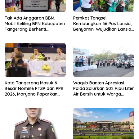
Tak Ada Anggaran BBM,
Pemkot Tangsel
Mobil Keliling BPN Kabupaten
Kembangkan 36 Pos Lansia,
Tangerang Berhenti
Benyamin: Wujudkan Lansia
Sementara
Sehat, Aktif, dan Bahagia
Kota Tangerang Masuk 6
Wagub Banten Apresiasi
Besar Nomine PTSP dan PPB
Polda Salurkan 502 Ribu Liter
2026, Maryono Paparkan
Air Bersih untuk Warga
Inovasi Perizinan
Terdampak Kekeringan