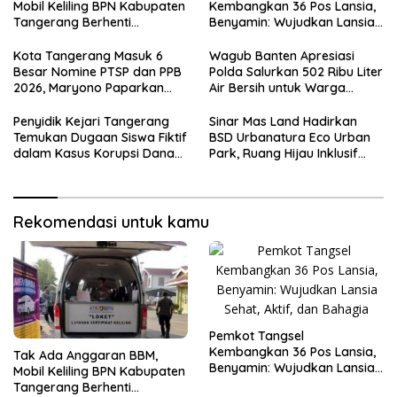
Mobil Keliling BPN Kabupaten
Kembangkan 36 Pos Lansia,
Tangerang Berhenti
Benyamin: Wujudkan Lansia
Sementara
Sehat, Aktif, dan Bahagia
Kota Tangerang Masuk 6
Wagub Banten Apresiasi
Besar Nomine PTSP dan PPB
Polda Salurkan 502 Ribu Liter
2026, Maryono Paparkan
Air Bersih untuk Warga
Inovasi Perizinan
Terdampak Kekeringan
Penyidik Kejari Tangerang
Sinar Mas Land Hadirkan
Temukan Dugaan Siswa Fiktif
BSD Urbanatura Eco Urban
dalam Kasus Korupsi Dana
Park, Ruang Hijau Inklusif
BOP PKBM
Seluas 12 Hektare di BSD City
Rekomendasi untuk kamu
Pemkot Tangsel
Kembangkan 36 Pos Lansia,
Tak Ada Anggaran BBM,
Benyamin: Wujudkan Lansia
Mobil Keliling BPN Kabupaten
Sehat, Aktif, dan Bahagia
Tangerang Berhenti