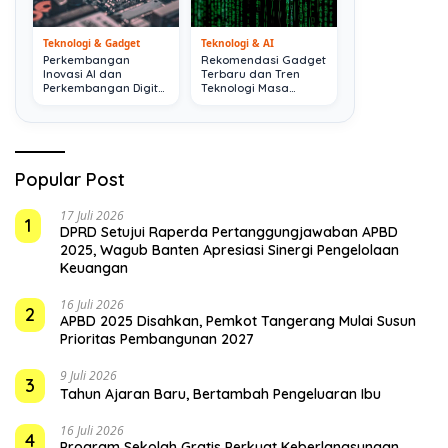
Teknologi & Gadget
Teknologi & AI
Perkembangan
Rekomendasi Gadget
Inovasi AI dan
Terbaru dan Tren
Perkembangan Digital
Teknologi Masa
Terkini
Depan
Popular Post
17 Juli 2026
1
DPRD Setujui Raperda Pertanggungjawaban APBD
2025, Wagub Banten Apresiasi Sinergi Pengelolaan
Keuangan
16 Juli 2026
2
APBD 2025 Disahkan, Pemkot Tangerang Mulai Susun
Prioritas Pembangunan 2027
9 Juli 2026
3
Tahun Ajaran Baru, Bertambah Pengeluaran Ibu
16 Juli 2026
4
Program Sekolah Gratis Perkuat Keberlangsungan