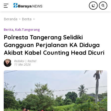
Langsung
Beranda
Berita
ke
konten
Berita
,
Kab.Tangerang
Polresta Tangerang Selidiki
Gangguan Perjalanan KA Diduga
Akibat Kabel Counting Head Dicuri
Redaksi | Rachel
11 Mei 2026