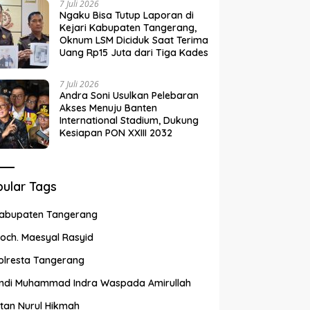
7 Juli 2026
Ngaku Bisa Tutup Laporan di
Kejari Kabupaten Tangerang,
Oknum LSM Diciduk Saat Terima
Uang Rp15 Juta dari Tiga Kades
7 Juli 2026
Andra Soni Usulkan Pelebaran
Akses Menuju Banten
International Stadium, Dukung
Kesiapan PON XXIII 2032
ular Tags
abupaten Tangerang
och. Maesyal Rasyid
olresta Tangerang
ndi Muhammad Indra Waspada Amirullah
ntan Nurul Hikmah