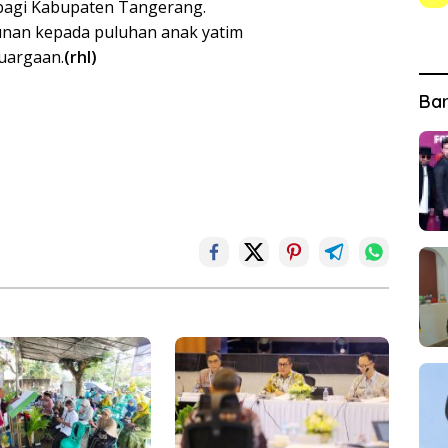
bagi Kabupaten Tangerang.
unan kepada puluhan anak yatim
uargaan.
(rhl)
Ba