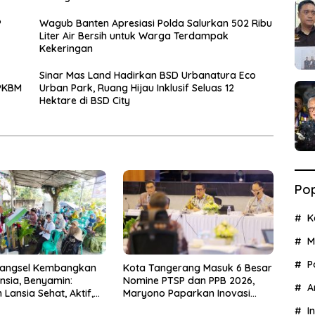
P
Wagub Banten Apresiasi Polda Salurkan 502 Ribu
Liter Air Bersih untuk Warga Terdampak
Kekeringan
Sinar Mas Land Hadirkan BSD Urbanatura Eco
 PKBM
Urban Park, Ruang Hijau Inklusif Seluas 12
Hektare di BSD City
Pop
K
M
P
Tangsel Kembangkan
Kota Tangerang Masuk 6 Besar
nsia, Benyamin:
Nomine PTSP dan PPB 2026,
A
Lansia Sehat, Aktif,
Maryono Paparkan Inovasi
gia
Perizinan
I