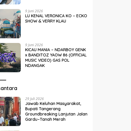
9 Juni 2026
LU KENAL VERONICA KO – ECKO
SHOW & VERRY KLAU
9 Juni 2026
KICAU MANIA – NDARBOY GENK
x BANDITOZ YAOW 86 (OFFICIAL
MUSIC VIDEO) GAS POL
NDANGAK
santara
29 Juli 2026
Jawab Keluhan Masyarakat,
Bupati Tangerang
Groundbreaking Lanjutan Jalan
Gardu–Tanah Merah