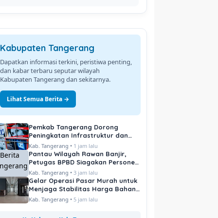
Kabupaten Tangerang
Dapatkan informasi terkini, peristiwa penting,
dan kabar terbaru seputar wilayah
Kabupaten Tangerang dan sekitarnya.
Lihat Semua Berita →
Pemkab Tangerang Dorong
Peningkatan Infrastruktur dan
Pelayanan Publik
Kab. Tangerang •
1 jam lalu
Pantau Wilayah Rawan Banjir,
Petugas BPBD Siagakan Personel
di Titik Kritis
Kab. Tangerang •
3 jam lalu
Gelar Operasi Pasar Murah untuk
Menjaga Stabilitas Harga Bahan
Pokok
Kab. Tangerang •
5 jam lalu