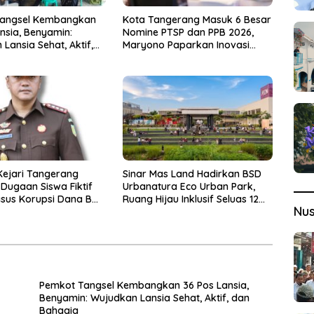
Tangsel Kembangkan
Kota Tangerang Masuk 6 Besar
nsia, Benyamin:
Nomine PTSP dan PPB 2026,
Lansia Sehat, Aktif,
Maryono Paparkan Inovasi
gia
Perizinan
Kejari Tangerang
Sinar Mas Land Hadirkan BSD
Dugaan Siswa Fiktif
Urbanatura Eco Urban Park,
sus Korupsi Dana BOP
Ruang Hijau Inklusif Seluas 12
Nu
Hektare di BSD City
Pemkot Tangsel Kembangkan 36 Pos Lansia,
Benyamin: Wujudkan Lansia Sehat, Aktif, dan
Bahagia