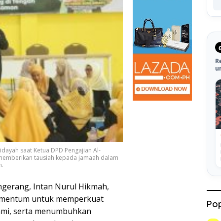
R
u
idayah saat Ketua DPD Pengajian Al-
 memberikan tausiah kepada jamaah dalam
h.
ngerang, Intan Nurul Hikmah,
mentum untuk memperkuat
Pop
ahmi, serta menumbuhkan