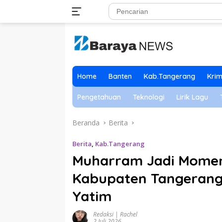
Langsung
ke
konten
Home
Banten
Kab.Tangerang
Krim
Pengetahuan
Teknologi
Lirik Lagu
Beranda
Berita
Berita
,
Kab.Tangerang
Muharram Jadi Momen
Kabupaten Tangerang
Yatim
Redaksi | Rachel
2 Juli 2026