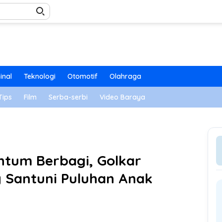
inal
Teknologi
Otomotif
Olahraga
Tips
Film
Serba-serbi
Video Baraya
tum Berbagi, Golkar
 Santuni Puluhan Anak