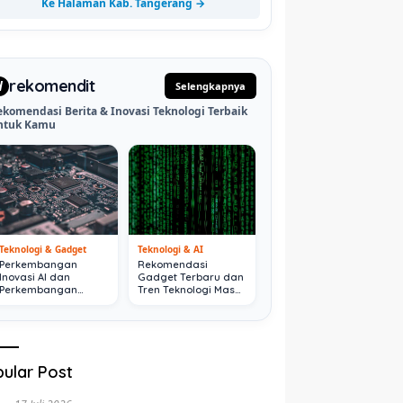
Ke Halaman Kab. Tangerang →
rekomendit
d
Selengkapnya
ekomendasi Berita & Inovasi Teknologi Terbaik
ntuk Kamu
Teknologi & Gadget
Teknologi & AI
Perkembangan
Rekomendasi
Inovasi AI dan
Gadget Terbaru dan
Perkembangan
Tren Teknologi Masa
Digital Terkini
Depan
ular Post