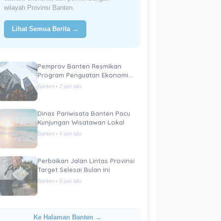
wilayah Provinsi Banten.
Lihat Semua Berita →
Pemprov Banten Resmikan
Program Penguatan Ekonomi
Daerah
Banten • 2 jam lalu
Dinas Pariwisata Banten Pacu
Kunjungan Wisatawan Lokal
Banten • 4 jam lalu
Perbaikan Jalan Lintas Provinsi
Target Selesai Bulan Ini
Banten • 6 jam lalu
Ke Halaman Banten →