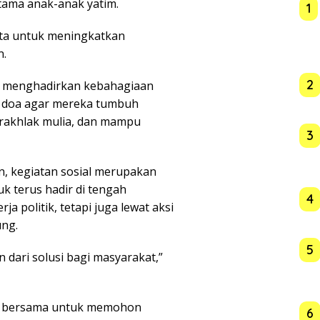
tama anak-anak yatim.
1
a untuk meningkatkan
n.
2
at menghadirkan kebahagiaan
i doa agar mereka tumbuh
erakhlak mulia, dan mampu
3
, kegiatan sosial merupakan
k terus hadir di tengah
4
ja politik, tetapi juga lewat aksi
ng.
5
n dari solusi bagi masyarakat,”
doa bersama untuk memohon
6