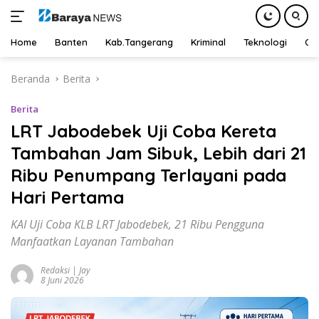
Home
Banten
Kab.Tangerang
Kriminal
Teknologi
Ot
Langsung
Beranda
Berita
ke
konten
Berita
LRT Jabodebek Uji Coba Kereta
Tambahan Jam Sibuk, Lebih dari 21
Ribu Penumpang Terlayani pada
Hari Pertama
KAI Uji Coba KLB LRT Jabodebek, 21 Ribu Pengguna
Manfaatkan Layanan Tambahan
Redaksi | Jay
8 Juni 2026