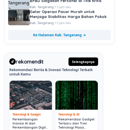
BPBD Siagakan Personel di Titik Kritis
Kab. Tangerang •
3 jam lalu
Gelar Operasi Pasar Murah untuk
Menjaga Stabilitas Harga Bahan Pokok
Kab. Tangerang •
5 jam lalu
Ke Halaman Kab. Tangerang →
rekomendit
d
Selengkapnya
Rekomendasi Berita & Inovasi Teknologi Terbaik
untuk Kamu
Teknologi & Gadget
Teknologi & AI
Perkembangan
Rekomendasi Gadget
Inovasi AI dan
Terbaru dan Tren
Perkembangan Digital
Teknologi Masa