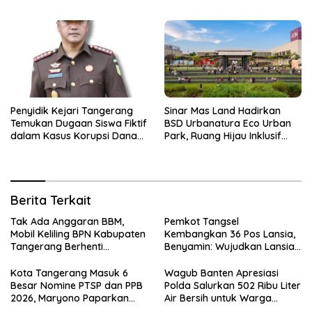
Inovasi Perizinan
Terdampak Kekeringan
Penyidik Kejari Tangerang
Sinar Mas Land Hadirkan
Temukan Dugaan Siswa Fiktif
BSD Urbanatura Eco Urban
dalam Kasus Korupsi Dana
Park, Ruang Hijau Inklusif
BOP PKBM
Seluas 12 Hektare di BSD City
Berita Terkait
Tak Ada Anggaran BBM,
Pemkot Tangsel
Mobil Keliling BPN Kabupaten
Kembangkan 36 Pos Lansia,
Tangerang Berhenti
Benyamin: Wujudkan Lansia
Sementara
Sehat, Aktif, dan Bahagia
Kota Tangerang Masuk 6
Wagub Banten Apresiasi
Besar Nomine PTSP dan PPB
Polda Salurkan 502 Ribu Liter
2026, Maryono Paparkan
Air Bersih untuk Warga
Inovasi Perizinan
Terdampak Kekeringan