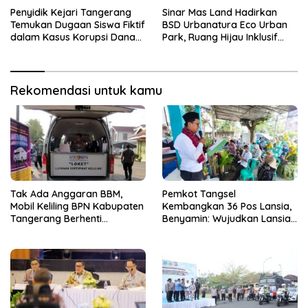
Penyidik Kejari Tangerang
Sinar Mas Land Hadirkan
Temukan Dugaan Siswa Fiktif
BSD Urbanatura Eco Urban
dalam Kasus Korupsi Dana
Park, Ruang Hijau Inklusif
BOP PKBM
Seluas 12 Hektare di BSD City
Rekomendasi untuk kamu
Tak Ada Anggaran BBM,
Pemkot Tangsel
Mobil Keliling BPN Kabupaten
Kembangkan 36 Pos Lansia,
Tangerang Berhenti
Benyamin: Wujudkan Lansia
Sementara
Sehat, Aktif, dan Bahagia