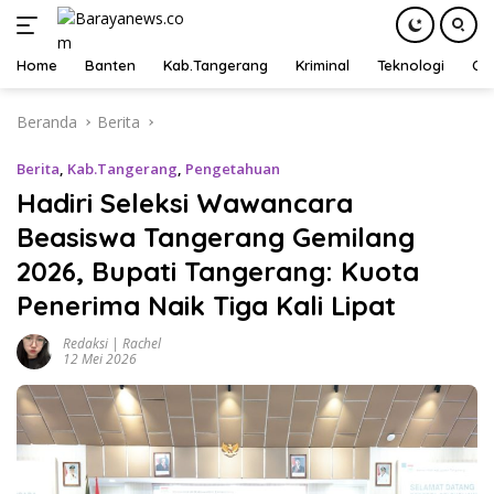
Home
Banten
Kab.Tangerang
Kriminal
Teknologi
Ot
Langsung
Beranda
Berita
ke
konten
Berita
,
Kab.Tangerang
,
Pengetahuan
Hadiri Seleksi Wawancara
Beasiswa Tangerang Gemilang
2026, Bupati Tangerang: Kuota
Penerima Naik Tiga Kali Lipat
Redaksi | Rachel
12 Mei 2026