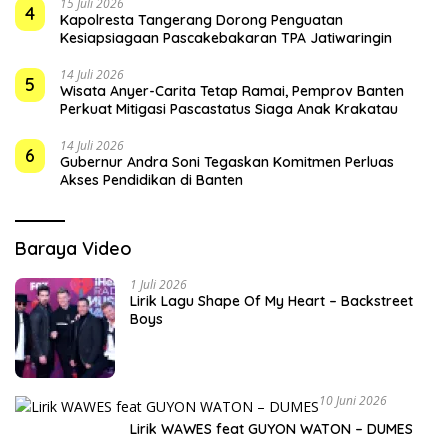
15 Juli 2026
4
Kapolresta Tangerang Dorong Penguatan
Kesiapsiagaan Pascakebakaran TPA Jatiwaringin
14 Juli 2026
5
Wisata Anyer-Carita Tetap Ramai, Pemprov Banten
Perkuat Mitigasi Pascastatus Siaga Anak Krakatau
14 Juli 2026
6
Gubernur Andra Soni Tegaskan Komitmen Perluas
Akses Pendidikan di Banten
Baraya Video
1 Juli 2026
Lirik Lagu Shape Of My Heart – Backstreet
Boys
10 Juni 2026
Lirik WAWES feat GUYON WATON – DUMES