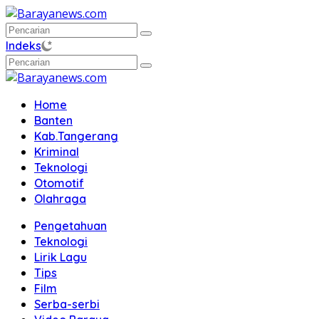
Langsung
ke
konten
Indeks
Home
Banten
Kab.Tangerang
Kriminal
Teknologi
Otomotif
Olahraga
Pengetahuan
Teknologi
Lirik Lagu
Tips
Film
Serba-serbi