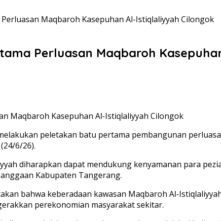
Perluasan Maqbaroh Kasepuhan Al-Istiqlaliyyah Cilongok
tama Perluasan Maqbaroh Kasepuhan A
 melakukan peletakan batu pertama pembangunan perluasan
(24/6/26).
iyyah diharapkan dapat mendukung kenyamanan para pezia
 kebanggaan Kabupaten Tangerang.
an bahwa keberadaan kawasan Maqbaroh Al-Istiqlaliyyah tid
ggerakkan perekonomian masyarakat sekitar.