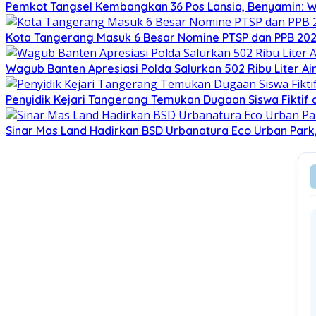
Pemkot Tangsel Kembangkan 36 Pos Lansia, Benyamin: Wu
Kota Tangerang Masuk 6 Besar Nomine PTSP dan PPB 2026
Wagub Banten Apresiasi Polda Salurkan 502 Ribu Liter A
Penyidik Kejari Tangerang Temukan Dugaan Siswa Fiktif
Sinar Mas Land Hadirkan BSD Urbanatura Eco Urban Park, R