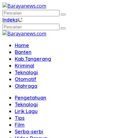
Langsung
ke
konten
Indeks
Home
Banten
Kab.Tangerang
Kriminal
Teknologi
Otomotif
Olahraga
Pengetahuan
Teknologi
Lirik Lagu
Tips
Film
Serba-serbi