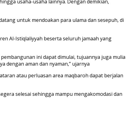
er hingga usaha-usaha lainnya. Dengan demikian,
g datang untuk mendoakan para ulama dan sesepuh, di
en Al-Istiqlaliyyah beserta seluruh jamaah yang
a pembangunan ini dapat dimulai, tujuannya juga mulia
nya dengan aman dan nyaman,” ujarnya
aran atau perluasan area maqbaroh dapat berjalan
 segera selesai sehingga mampu mengakomodasi dan