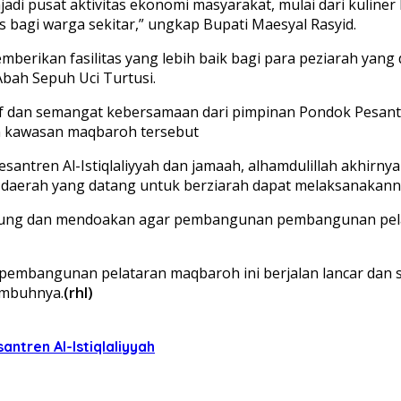
njadi pusat aktivitas ekonomi masyarakat, mulai dari kulin
bagi warga sekitar,” ungkap Bupati Maesyal Rasyid.
mberikan fasilitas yang lebih baik bagi para peziarah yan
ah Sepuh Uci Turtusi.
tif dan semangat kebersamaan dari pimpinan Pondok Pesantr
 kawasan maqbaroh tersebut
santren Al-Istiqlaliyyah dan jamaah, alhamdulillah akhirny
 daerah yang datang untuk berziarah dapat melaksanakan
kung dan mendoakan agar pembangunan pembangunan pelat
pembangunan pelataran maqbaroh ini berjalan lancar dan
imbuhnya.
(rhl)
ntren Al-Istiqlaliyyah