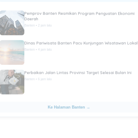
Pemprov Banten Resmikan Program Penguatan Ekonomi
Daerah
Banten • 2 jam lalu
Dinas Pariwisata Banten Pacu Kunjungan Wisatawan Lokal
Banten • 4 jam lalu
Perbaikan Jalan Lintas Provinsi Target Selesai Bulan Ini
Banten • 6 jam lalu
Ke Halaman Banten →