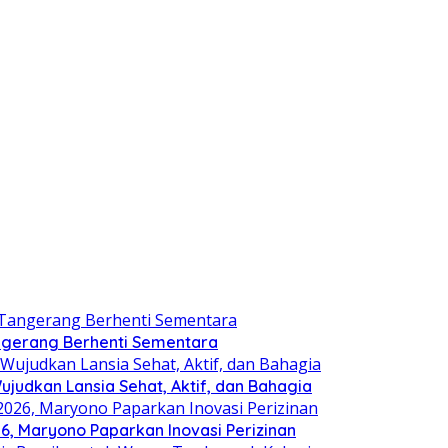
angerang Berhenti Sementara
judkan Lansia Sehat, Aktif, dan Bahagia
, Maryono Paparkan Inovasi Perizinan