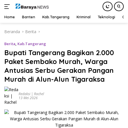
Home
Banten
Kab.Tangerang
Kriminal
Teknologi
Ot
Langsung
Beranda
Berita
ke
konten
Berita
,
Kab.Tangerang
Bupati Tangerang Bagikan 2.000
Paket Sembako Murah, Warga
Antusias Serbu Gerakan Pangan
Murah di Alun-Alun Tigaraksa
Redaksi | Rachel
13 Mei 2026