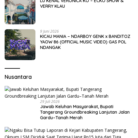
LU KENAL VERONICA KO – ECKO SHOW &
VERRY KLAU
9 Juni 2026
KICAU MANIA – NDARBOY GENK x BANDITOZ
YAOW 86 (OFFICIAL MUSIC VIDEO) GAS POL
NDANGAK
Nusantara
29 Juli 2026
Jawab Keluhan Masyarakat, Bupati
Tangerang Groundbreaking Lanjutan Jalan
Gardu–Tanah Merah