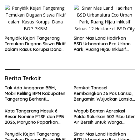
Penyidik Kejari Tangerang
Sinar Mas Land Hadirkan
Temukan Dugaan Siswa Fiktif
BSD Urbanatura Eco Urban
dalam Kasus Korupsi Dana
Park, Ruang Hijau Inklusif
BOP PKBM
Seluas 12 Hektare di BSD City
Berita Terkait
Tak Ada Anggaran BBM,
Pemkot Tangsel
Mobil Keliling BPN Kabupaten
Kembangkan 36 Pos Lansia,
Tangerang Berhenti
Benyamin: Wujudkan Lansia
Sementara
Sehat, Aktif, dan Bahagia
Kota Tangerang Masuk 6
Wagub Banten Apresiasi
Besar Nomine PTSP dan PPB
Polda Salurkan 502 Ribu Liter
2026, Maryono Paparkan
Air Bersih untuk Warga
Inovasi Perizinan
Terdampak Kekeringan
Penyidik Kejari Tangerang
Sinar Mas Land Hadirkan
Temukan Dugaan Siswa Fiktif
BSD Urbanatura Eco Urban