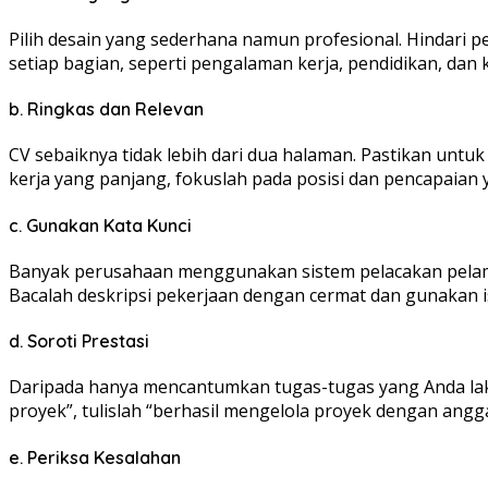
Pilih desain yang sederhana namun profesional. Hindari 
setiap bagian, seperti pengalaman kerja, pendidikan, dan 
b. Ringkas dan Relevan
CV sebaiknya tidak lebih dari dua halaman. Pastikan unt
kerja yang panjang, fokuslah pada posisi dan pencapaian y
c. Gunakan Kata Kunci
Banyak perusahaan menggunakan sistem pelacakan pelamar
Bacalah deskripsi pekerjaan dengan cermat dan gunakan i
d. Soroti Prestasi
Daripada hanya mencantumkan tugas-tugas yang Anda laku
proyek”, tulislah “berhasil mengelola proyek dengan angga
e. Periksa Kesalahan