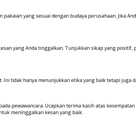
pakaian yang sesuai dengan budaya perusahaan. Jika Anda r
an yang Anda tinggalkan. Tunjukkan sikap yang positif, p
. Ini tidak hanya menunjukkan etika yang baik tetapi juga 
kepada pewawancara. Ucapkan terima kasih atas kesempatan
 untuk meninggalkan kesan yang baik.