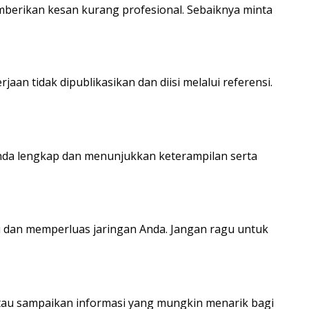
mberikan kesan kurang profesional. Sebaiknya minta
an tidak dipublikasikan dan diisi melalui referensi.
 Anda lengkap dan menunjukkan keterampilan serta
 dan memperluas jaringan Anda. Jangan ragu untuk
atau sampaikan informasi yang mungkin menarik bagi