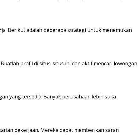
ja. Berikut adalah beberapa strategi untuk menemukan
atlah profil di situs-situs ini dan aktif mencari lowongan
ngan yang tersedia. Banyak perusahaan lebih suka
carian pekerjaan. Mereka dapat memberikan saran