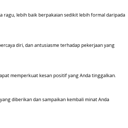
agu, lebih baik berpakaian sedikit lebih formal daripada
ercaya diri, dan antusiasme terhadap pekerjaan yang
dapat memperkuat kesan positif yang Anda tinggalkan.
 yang diberikan dan sampaikan kembali minat Anda