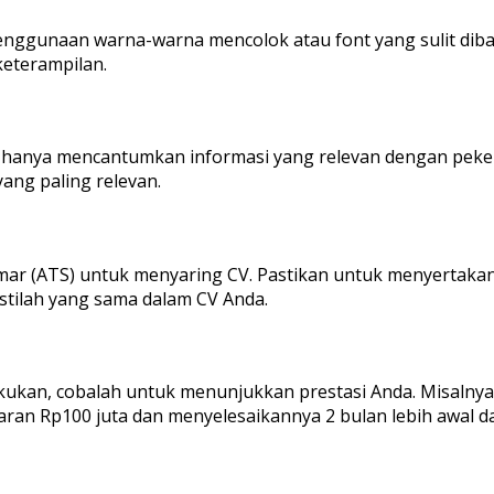
penggunaan warna-warna mencolok atau font yang sulit dib
keterampilan.
uk hanya mencantumkan informasi yang relevan dengan peke
ang paling relevan.
 (ATS) untuk menyaring CV. Pastikan untuk menyertakan k
stilah yang sama dalam CV Anda.
kan, cobalah untuk menunjukkan prestasi Anda. Misalnya, 
ran Rp100 juta dan menyelesaikannya 2 bulan lebih awal dar