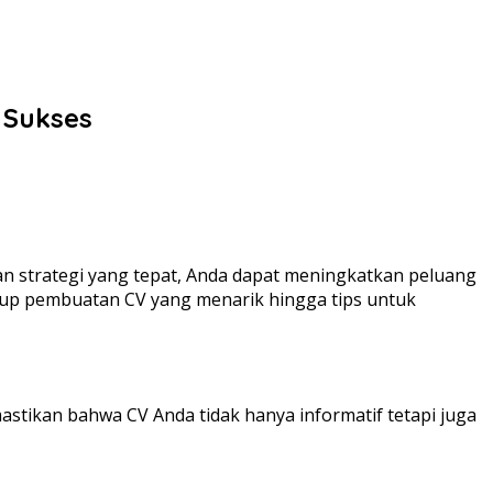
 Sukses
n strategi yang tepat, Anda dapat meningkatkan peluang
kup pembuatan CV yang menarik hingga tips untuk
astikan bahwa CV Anda tidak hanya informatif tetapi juga