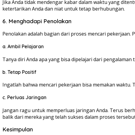
Jika Anda tidak mendengar kabar dalam waktu yang diten
ketertarikan Anda dan niat untuk tetap berhubungan.
6. Menghadapi Penolakan
Penolakan adalah bagian dari proses mencari pekerjaan. 
a. Ambil Pelajaran
Tanya diri Anda apa yang bisa dipelajari dari pengalama
b. Tetap Positif
Ingatlah bahwa mencari pekerjaan bisa memakan waktu. T
c. Perluas Jaringan
Jangan ragu untuk memperluas jaringan Anda. Terus ber
balik dari mereka yang telah sukses dalam proses tersebut
Kesimpulan