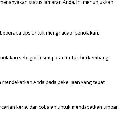
 menanyakan status lamaran Anda. Ini menunjukkan
t beberapa tips untuk menghadapi penolakan:
n penolakan sebagai kesempatan untuk berkembang.
an mendekatkan Anda pada pekerjaan yang tepat.
carian kerja, dan cobalah untuk mendapatkan umpan