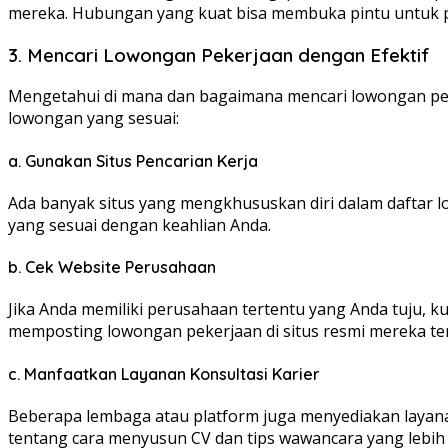
mereka. Hubungan yang kuat bisa membuka pintu untuk p
3. Mencari Lowongan Pekerjaan dengan Efektif
Mengetahui di mana dan bagaimana mencari lowongan peke
lowongan yang sesuai:
a. Gunakan Situs Pencarian Kerja
Ada banyak situs yang mengkhususkan diri dalam daftar lowo
yang sesuai dengan keahlian Anda.
b. Cek Website Perusahaan
Jika Anda memiliki perusahaan tertentu yang Anda tuju, 
memposting lowongan pekerjaan di situs resmi mereka ter
c. Manfaatkan Layanan Konsultasi Karier
Beberapa lembaga atau platform juga menyediakan layan
tentang cara menyusun CV dan tips wawancara yang lebih s