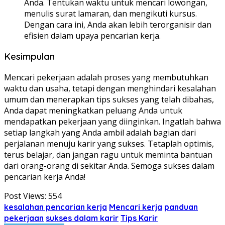
Anda. Tentukan waktu untuk mencari lowongan,
menulis surat lamaran, dan mengikuti kursus.
Dengan cara ini, Anda akan lebih terorganisir dan
efisien dalam upaya pencarian kerja.
Kesimpulan
Mencari pekerjaan adalah proses yang membutuhkan
waktu dan usaha, tetapi dengan menghindari kesalahan
umum dan menerapkan tips sukses yang telah dibahas,
Anda dapat meningkatkan peluang Anda untuk
mendapatkan pekerjaan yang diinginkan. Ingatlah bahwa
setiap langkah yang Anda ambil adalah bagian dari
perjalanan menuju karir yang sukses. Tetaplah optimis,
terus belajar, dan jangan ragu untuk meminta bantuan
dari orang-orang di sekitar Anda. Semoga sukses dalam
pencarian kerja Anda!
Post Views:
554
kesalahan pencarian kerja
Mencari kerja
panduan
pekerjaan
sukses dalam karir
Tips Karir