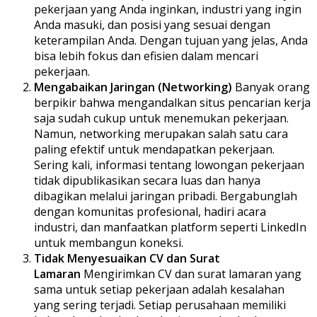
pekerjaan yang Anda inginkan, industri yang ingin
Anda masuki, dan posisi yang sesuai dengan
keterampilan Anda. Dengan tujuan yang jelas, Anda
bisa lebih fokus dan efisien dalam mencari
pekerjaan.
Mengabaikan Jaringan (Networking)
Banyak orang
berpikir bahwa mengandalkan situs pencarian kerja
saja sudah cukup untuk menemukan pekerjaan.
Namun, networking merupakan salah satu cara
paling efektif untuk mendapatkan pekerjaan.
Sering kali, informasi tentang lowongan pekerjaan
tidak dipublikasikan secara luas dan hanya
dibagikan melalui jaringan pribadi. Bergabunglah
dengan komunitas profesional, hadiri acara
industri, dan manfaatkan platform seperti LinkedIn
untuk membangun koneksi.
Tidak Menyesuaikan CV dan Surat
Lamaran
Mengirimkan CV dan surat lamaran yang
sama untuk setiap pekerjaan adalah kesalahan
yang sering terjadi. Setiap perusahaan memiliki