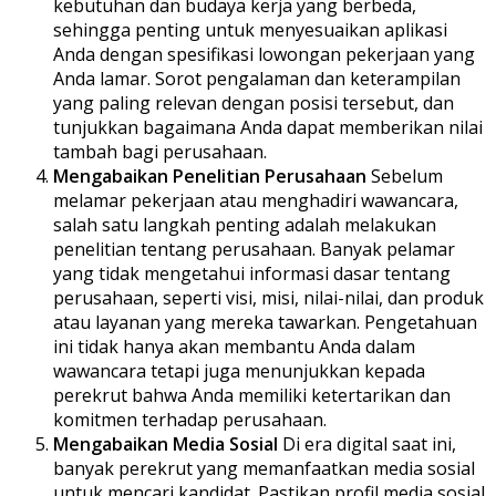
kebutuhan dan budaya kerja yang berbeda,
sehingga penting untuk menyesuaikan aplikasi
Anda dengan spesifikasi lowongan pekerjaan yang
Anda lamar. Sorot pengalaman dan keterampilan
yang paling relevan dengan posisi tersebut, dan
tunjukkan bagaimana Anda dapat memberikan nilai
tambah bagi perusahaan.
Mengabaikan Penelitian Perusahaan
Sebelum
melamar pekerjaan atau menghadiri wawancara,
salah satu langkah penting adalah melakukan
penelitian tentang perusahaan. Banyak pelamar
yang tidak mengetahui informasi dasar tentang
perusahaan, seperti visi, misi, nilai-nilai, dan produk
atau layanan yang mereka tawarkan. Pengetahuan
ini tidak hanya akan membantu Anda dalam
wawancara tetapi juga menunjukkan kepada
perekrut bahwa Anda memiliki ketertarikan dan
komitmen terhadap perusahaan.
Mengabaikan Media Sosial
Di era digital saat ini,
banyak perekrut yang memanfaatkan media sosial
untuk mencari kandidat. Pastikan profil media sosial