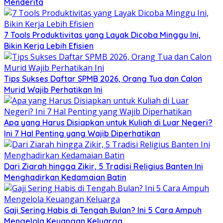
Menderita
7 Tools Produktivitas yang Layak Dicoba Minggu Ini,
Bikin Kerja Lebih Efisien
Tips Sukses Daftar SPMB 2026, Orang Tua dan Calon
Murid Wajib Perhatikan Ini
Apa yang Harus Disiapkan untuk Kuliah di Luar Negeri?
Ini 7 Hal Penting yang Wajib Diperhatikan
Dari Ziarah hingga Zikir, 5 Tradisi Religius Banten Ini
Menghadirkan Kedamaian Batin
Gaji Sering Habis di Tengah Bulan? Ini 5 Cara Ampuh
Mengelola Keuangan Keluarga