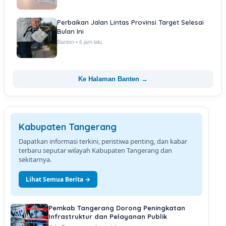
Perbaikan Jalan Lintas Provinsi Target Selesai
Bulan Ini
Banten • 6 jam lalu
Ke Halaman Banten →
Kabupaten Tangerang
Dapatkan informasi terkini, peristiwa penting, dan kabar
terbaru seputar wilayah Kabupaten Tangerang dan
sekitarnya.
Lihat Semua Berita →
Pemkab Tangerang Dorong Peningkatan
Infrastruktur dan Pelayanan Publik