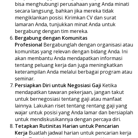
bisa menghubungi perusahaan yang Anda minati
secara langsung, bahkan jika mereka tidak
mengiklankan posisi. Kirimkan CV dan surat
lamaran Anda, tunjukkan minat Anda untuk
bergabung dengan tim mereka.
Bergabung dengan Komunitas
Profesional
Bergabunglah dengan organisasi atau
komunitas yang relevan dengan bidang Anda. Ini
akan membantu Anda mendapatkan informasi
tentang peluang kerja dan juga meningkatkan
keterampilan Anda melalui berbagai program atau
seminar.
Persiapkan Diri untuk Negosiasi Gaji
Ketika
mendapatkan tawaran pekerjaan, jangan takut
untuk bernegosiasi tentang gaji atau manfaat
lainnya. Lakukan riset tentang rentang gaji yang
wajar untuk posisi yang Anda lamar dan bersiaplah
untuk mendiskusikannya dengan percaya diri.
Tetapkan Rutinitas Harian untuk Pencarian
Kerja
Buatlah jadwal harian untuk pencarian kerja