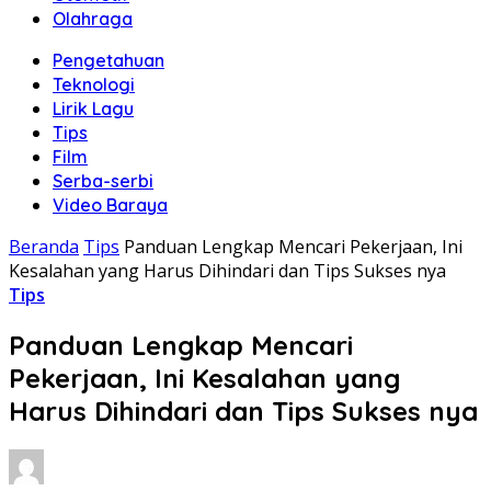
Olahraga
Pengetahuan
Teknologi
Lirik Lagu
Tips
Film
Serba-serbi
Video Baraya
Beranda
Tips
Panduan Lengkap Mencari Pekerjaan, Ini
Kesalahan yang Harus Dihindari dan Tips Sukses nya
Tips
Panduan Lengkap Mencari
Pekerjaan, Ini Kesalahan yang
Harus Dihindari dan Tips Sukses nya