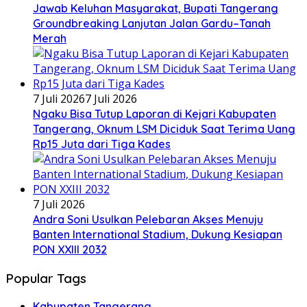
Jawab Keluhan Masyarakat, Bupati Tangerang
Groundbreaking Lanjutan Jalan Gardu–Tanah
Merah
7 Juli 2026
7 Juli 2026
Ngaku Bisa Tutup Laporan di Kejari Kabupaten
Tangerang, Oknum LSM Diciduk Saat Terima Uang
Rp15 Juta dari Tiga Kades
7 Juli 2026
Andra Soni Usulkan Pelebaran Akses Menuju
Banten International Stadium, Dukung Kesiapan
PON XXIII 2032
Popular Tags
Kabupaten Tangerang