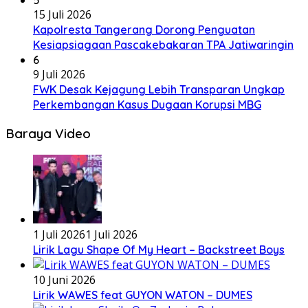
5
15 Juli 2026
Kapolresta Tangerang Dorong Penguatan
Kesiapsiagaan Pascakebakaran TPA Jatiwaringin
6
9 Juli 2026
FWK Desak Kejagung Lebih Transparan Ungkap
Perkembangan Kasus Dugaan Korupsi MBG
Baraya Video
1 Juli 2026
1 Juli 2026
Lirik Lagu Shape Of My Heart – Backstreet Boys
10 Juni 2026
Lirik WAWES feat GUYON WATON – DUMES