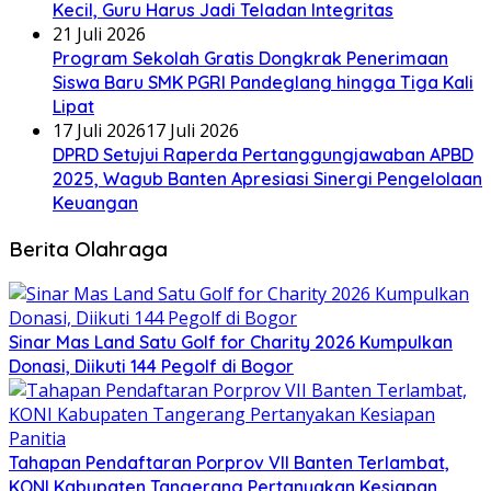
Kecil, Guru Harus Jadi Teladan Integritas
21 Juli 2026
Program Sekolah Gratis Dongkrak Penerimaan
Siswa Baru SMK PGRI Pandeglang hingga Tiga Kali
Lipat
17 Juli 2026
17 Juli 2026
DPRD Setujui Raperda Pertanggungjawaban APBD
2025, Wagub Banten Apresiasi Sinergi Pengelolaan
Keuangan
Berita Olahraga
Sinar Mas Land Satu Golf for Charity 2026 Kumpulkan
Donasi, Diikuti 144 Pegolf di Bogor
Tahapan Pendaftaran Porprov VII Banten Terlambat,
KONI Kabupaten Tangerang Pertanyakan Kesiapan