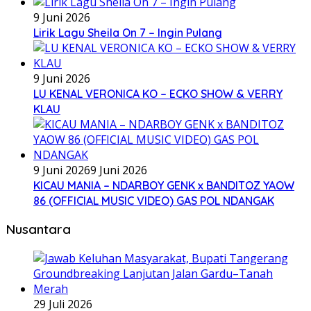
9 Juni 2026
Lirik Lagu Sheila On 7 – Ingin Pulang
9 Juni 2026
LU KENAL VERONICA KO – ECKO SHOW & VERRY
KLAU
9 Juni 2026
9 Juni 2026
KICAU MANIA – NDARBOY GENK x BANDITOZ YAOW
86 (OFFICIAL MUSIC VIDEO) GAS POL NDANGAK
Nusantara
29 Juli 2026