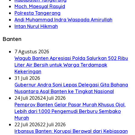
Moch. Maesyal Rasyid
Polresta Tangerang
Andi Muhammad Indra Waspada Amirullah
Intan Nurul Hikmah
Banten
7 Agustus 2026
Wagub Banten Apresiasi Polda Salurkan 502 Ribu
Liter Air Bersih untuk Warga Terdampak
Kekeringan
31 Juli 2026
Gubernur Andra Soni Lepas Delegasi Gita Bahana
Nusantara Asal Banten ke Tingkat Nasional
24 Juli 2026
24 Juli 2026
Pemprov Banten Gelar Pasar Murah Khusus Ojol,
Lebih dari 1.000 Pengemudi Berburu Sembako
Murah
22 Juli 2026
22 Juli 2026
Irbansus Banten: Korupsi Berawal dari Kebiasaan