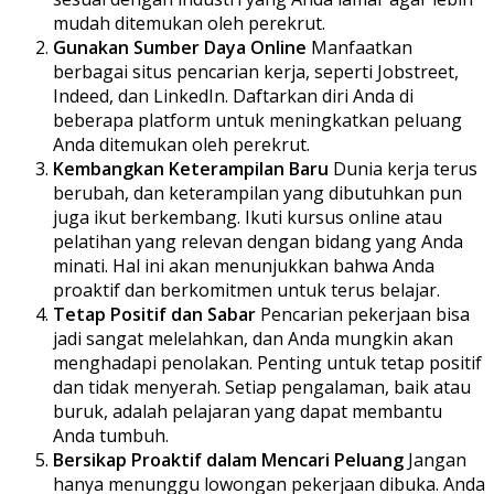
mudah ditemukan oleh perekrut.
Gunakan Sumber Daya Online
Manfaatkan
berbagai situs pencarian kerja, seperti Jobstreet,
Indeed, dan LinkedIn. Daftarkan diri Anda di
beberapa platform untuk meningkatkan peluang
Anda ditemukan oleh perekrut.
Kembangkan Keterampilan Baru
Dunia kerja terus
berubah, dan keterampilan yang dibutuhkan pun
juga ikut berkembang. Ikuti kursus online atau
pelatihan yang relevan dengan bidang yang Anda
minati. Hal ini akan menunjukkan bahwa Anda
proaktif dan berkomitmen untuk terus belajar.
Tetap Positif dan Sabar
Pencarian pekerjaan bisa
jadi sangat melelahkan, dan Anda mungkin akan
menghadapi penolakan. Penting untuk tetap positif
dan tidak menyerah. Setiap pengalaman, baik atau
buruk, adalah pelajaran yang dapat membantu
Anda tumbuh.
Bersikap Proaktif dalam Mencari Peluang
Jangan
hanya menunggu lowongan pekerjaan dibuka. Anda