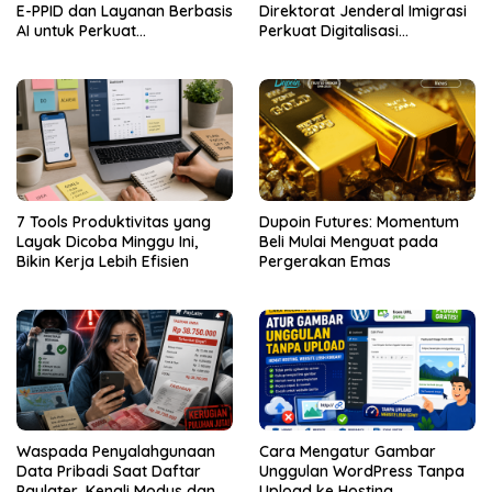
E-PPID dan Layanan Berbasis
Direktorat Jenderal Imigrasi
AI untuk Perkuat
Perkuat Digitalisasi
Keterbukaan Informasi
Pengelolaan Perjanjian Kerja
Publik
Sama
7 Tools Produktivitas yang
Dupoin Futures: Momentum
Layak Dicoba Minggu Ini,
Beli Mulai Menguat pada
Bikin Kerja Lebih Efisien
Pergerakan Emas
Waspada Penyalahgunaan
Cara Mengatur Gambar
Data Pribadi Saat Daftar
Unggulan WordPress Tanpa
Paylater, Kenali Modus dan
Upload ke Hosting