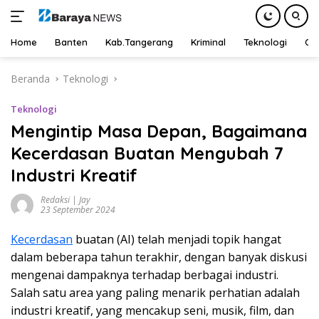
Home
Banten
Kab.Tangerang
Kriminal
Teknologi
Ot
Langsung
Beranda
Teknologi
ke
konten
Teknologi
Mengintip Masa Depan, Bagaimana
Kecerdasan Buatan Mengubah 7
Industri Kreatif
Redaksi | Jay
23 September 2024
Kecerdasan
buatan (AI) telah menjadi topik hangat
dalam beberapa tahun terakhir, dengan banyak diskusi
mengenai dampaknya terhadap berbagai industri.
Salah satu area yang paling menarik perhatian adalah
industri kreatif, yang mencakup seni, musik, film, dan