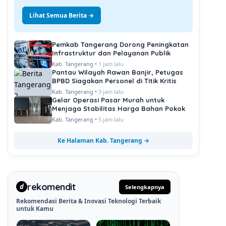
Lihat Semua Berita →
Pemkab Tangerang Dorong Peningkatan
Infrastruktur dan Pelayanan Publik
Kab. Tangerang •
1 jam lalu
Pantau Wilayah Rawan Banjir, Petugas
BPBD Siagakan Personel di Titik Kritis
Kab. Tangerang •
3 jam lalu
Gelar Operasi Pasar Murah untuk
Menjaga Stabilitas Harga Bahan Pokok
Kab. Tangerang •
5 jam lalu
Ke Halaman Kab. Tangerang →
rekomendit
d
Selengkapnya
Rekomendasi Berita & Inovasi Teknologi Terbaik
untuk Kamu