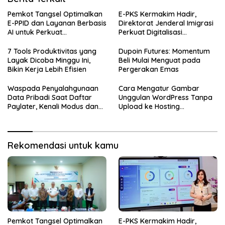
Pemkot Tangsel Optimalkan
E-PKS Kermakim Hadir,
E-PPID dan Layanan Berbasis
Direktorat Jenderal Imigrasi
AI untuk Perkuat
Perkuat Digitalisasi
Keterbukaan Informasi
Pengelolaan Perjanjian Kerja
Publik
Sama
7 Tools Produktivitas yang
Dupoin Futures: Momentum
Layak Dicoba Minggu Ini,
Beli Mulai Menguat pada
Bikin Kerja Lebih Efisien
Pergerakan Emas
Waspada Penyalahgunaan
Cara Mengatur Gambar
Data Pribadi Saat Daftar
Unggulan WordPress Tanpa
Paylater, Kenali Modus dan
Upload ke Hosting
Cara Menghindarinya
Menggunakan Featured
Image from URL
Rekomendasi untuk kamu
Pemkot Tangsel Optimalkan
E-PKS Kermakim Hadir,