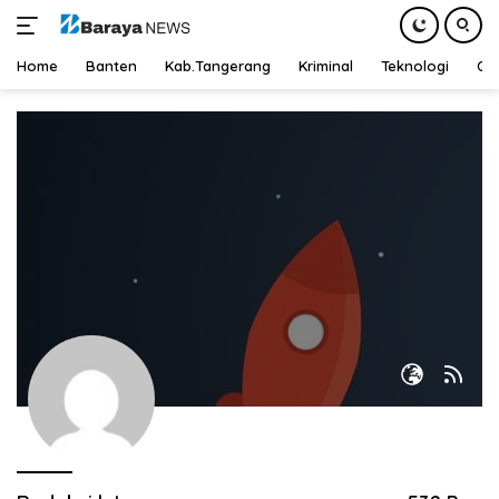
Home
Banten
Kab.Tangerang
Kriminal
Teknologi
Ot
Langsung
ke
konten